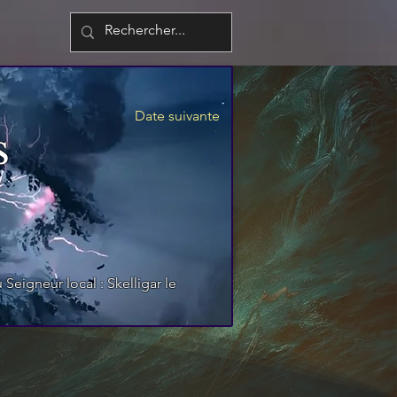
Date suivante
s
Seigneur local : Skelligar le