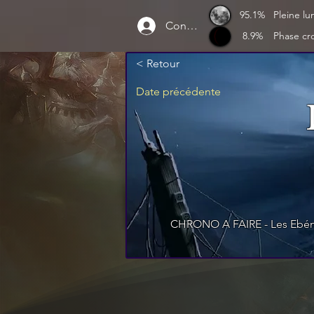
95.1%
Pleine lu
Connexion
8.9%
Phase cr
< Retour
Date précédente
CHRONO A FAIRE - Les Ebéniste