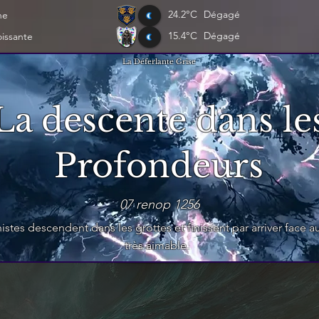
24.2°C
Dégagé
ne
15.4°C
Dégagé
oissante
La Déferlante Grise
La descente dans le
Profondeurs
07 renop 1256
s descendent dans les grottes et finissent par arriver face au 
très aimable.