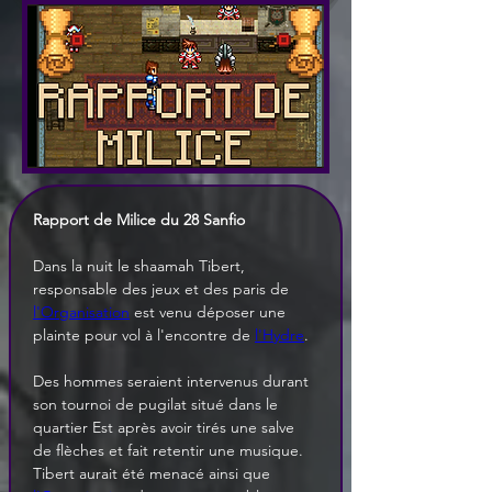
Rapport de Milice du 28 Sanfio
Dans la nuit le shaamah Tibert, 
responsable des jeux et des paris de 
l'Organisation
 est venu déposer une 
plainte pour vol à l'encontre de 
l'Hydre
.
Des hommes seraient intervenus durant 
son tournoi de pugilat situé dans le 
quartier Est après avoir tirés une salve 
de flèches et fait retentir une musique. 
Tibert aurait été menacé ainsi que 