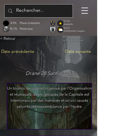
31.2°C
8.9%
Phase croissante
Ensoleillé
95.1%
Pleine lune
18.5°C
Partiellement nuageux
< Retour
Le Prix du Pouvoir
Date précédente
Date suivante
Drane 28 Sanfio 1253
Un tournoi de pugilat organisé par l'Organisation
et réunissant divers groupes de la Capitale est
interrompu par des menaces et un vol causés
selon toute vraisemblance par l'Hydre.