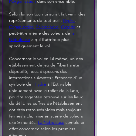
l'Organisation
 dans son ensemble.
Selon lui son tournoi aurait fait venir des 
représentants de tout poil : 
Hydre
, 
Organisation
, 
Salamandre
, 
Coterie
 et 
peut-être même des voleurs de 
la 
Nébuleuse
 a qui il attribue plus 
spécifiquement le vol.
Concernant le vol en lui même, un des 
établissement de jeu de Tibert a été 
dépouillé, nous disposons des 
informations suivantes : Présence d'un 
symbole de 
l'Hydre
 à l'Est visible 
uniquement avec le reflet de la lune, 
poudre argentée retrouvé sur les lieux 
du délit, les coffres de l'établissement 
ont étés retrouvés vides mais toujours 
fermés à clé, mise en scène de voleurs 
expérimentés. 
La Nébuleuse
 semble en 
effet concernée selon les premiers 
éléments.