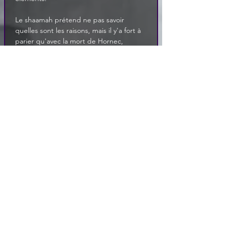
Le shaamah prétend ne pas savoir 
quelles sont les raisons, mais il y'a fort à 
parier qu'avec la mort de Hornec, 
l'Hydre
 tente de faire son trou à 
Proncilia.
Voici la liste des participants au tournoi 
fournis par l'organisateur, il y'a peut-être 
des éléments à en tirer :
Silshas bat Tarnak
Redron bat Julien
Emilie
 bat Cassandre
Zanda bat Arthur
Horton affronte Rémus - 
interrompu
Personnages