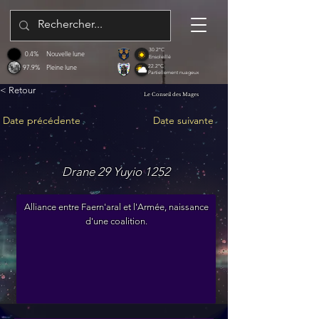
30.2°C
0.4%
Nouvelle lune
Ensoleillé
97.9%
Pleine lune
22.2°C
Partiellement nuageux
< Retour
Le Conseil des Mages
Date précédente
Date suivante
Drane 29 Yuyio 1252
Alliance entre Faern'aral et l'Armée, naissance
d'une coalition.