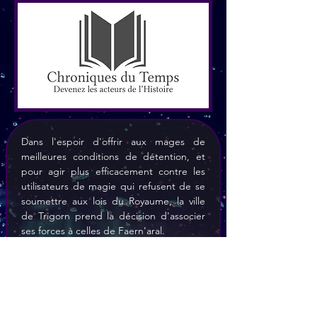
Dans l'espoir d'offrir aux mages de 
meilleures conditions de détention, et 
pour agir plus efficacement contre les 
utilisateurs de magie qui refusent de se 
soumettre aux lois du Royaume, la ville 
de Trigorn prend la décision d'associer 
ses forces à celles de Faern'aral. 
L'Armée reste jusqu'à nouvel ordre avec 
la milice la principale autorité, mais 
certains membres du clan se voient 
attribuer des insignes de citoyens-