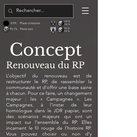
100 %
8.9%
Phase croissante
100 %
95.1%
Pleine lune
100 %
100 %
Concept
Renouveau du RP
L’objectif du renouveau est de
restructurer le RP, de rassembler la
communauté et d'offrir une base saine
à chacun. Pour ce faire, un changement
majeur : les « Campagnes ». Les
Campagnes, à l’instar de leur
homologue dans le JDR papier, sont
des scénarios majeurs qui ont un
impact sur l’ensemble du RP. Elles
incarnent le fil rouge de l’histoire RP.
Vous pouvez choisir ou non d’y