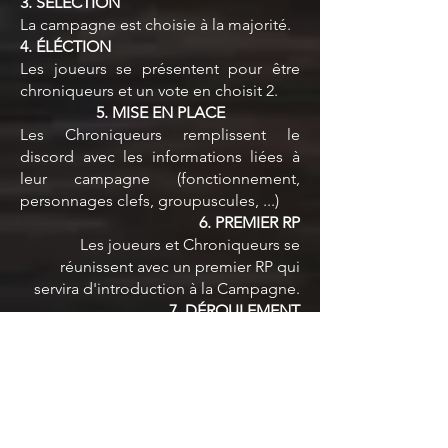
3. SÉLECTION
La campagne est choisie à la majorité.
4. ÉLÉCTION
Les joueurs se présentent pour être
chroniqueurs et un vote en choisit 2.
5. MISE EN PLACE
Les Chroniqueurs remplissent le
discord avec les informations liées à
leur campagne (fonctionnement,
personnages clefs, groupuscules, ...)
6. PREMIER RP
Les joueurs et Chroniqueurs se
réunissent avec un premier RP qui
servira d'introduction à la Campagne.
7. DÉROULEMENT
Les joueurs tentent de résoudre la
Campagne et les Chroniqueurs relatent
les événements dans la chronologie
(transférée sur le site)
8. DÉNOUMENT
Les joueurs ont résolu la campagne,