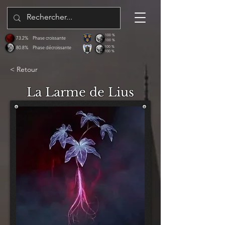
100 %
73.2%
Phase croissante
100 %
80.8%
Phase décroissante
100 %
100 %
< Retour
La Larme de Lius