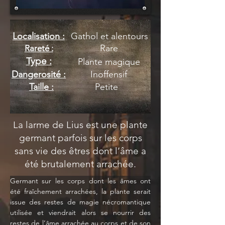
Localisation :
Gathol et alentours
Rare
Rareté :
Type :
Plante magique
Dangerosité :
Inoffensif
Taille :
Petite
La larme de Lius est une plante
germant parfois sur les corps
sans vie des êtres dont l’âme a
été brutalement arrachée.
Germant sur les corps dont les âmes ont 
été fraîchement arrachées, la plante serait 
issue des restes de magie nécromantique 
utilisée et viendrait alors se nourrir des 
restes de l’âme arrachée au corps et de son 