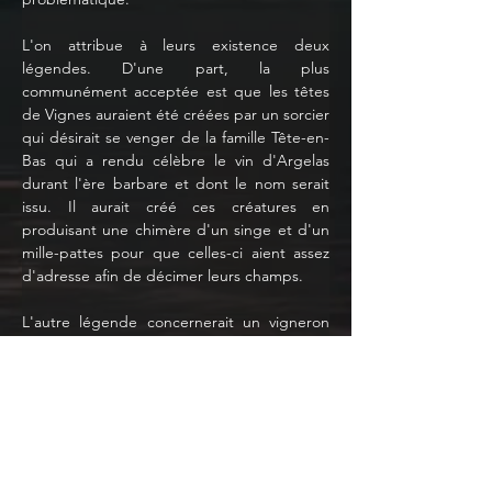
L'on attribue à leurs existence deux 
légendes. D'une part, la plus 
communément acceptée est que les têtes 
de Vignes auraient été créées par un sorcier 
qui désirait se venger de la famille Tête-en-
Bas qui a rendu célèbre le vin d'Argelas 
durant l'ère barbare et dont le nom serait 
issu. Il aurait créé ces créatures en 
produisant une chimère d'un singe et d'un 
mille-pattes pour que celles-ci aient assez 
d'adresse afin de décimer leurs champs.
L'autre légende concernerait un vigneron 
hérétique de Brastos qui haïssait la 
musique, il aurait rajouté au vin des 
substances hallucinogènes et paralysantes 
en les offrant à tous les artistes, avec la 
mention d'attendre un certain âge pour 
laisser au vin le temps de recevoir tous ses 
bienfaits. Manque de chance ou destinée 