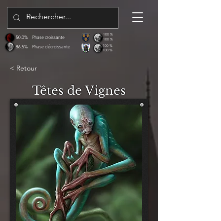
100 %
50.0%
Phase croissante
100 %
86.5%
Phase décroissante
100 %
100 %
< Retour
Têtes de Vignes