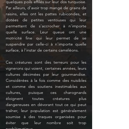
quelques poils effilés sur leur dos turquoise. 
Par ailleurs, d'avoir trop mangé de grains de 
raisins, elles ont les pattes rubicondes, et 
dotées de petites ventouses qui leur 
permettent de s'accrocher à n'importe 
quelle surface. Leur queue ont une 
motricité fine qui leur permet de se 
suspendre par celle-ci à n'importe quelle 
surface, à l'instar de certains caméléons. 
Ces créatures sont des terreurs pour les 
vignerons qui voient, certaines années, leurs 
cultures décimées par leur gourmandise. 
Considérées à la fois comme des nuisibles 
et comme des soutiens inestimables aux 
cultures, puisque ces charognards 
éloignent toutes créatures plus 
dangereuses en dévorant tout ce qui peut 
traîner, leur population est généralement 
soumise à des traques organisées pour 
éviter que leur nombre soit trop 
problématique. 