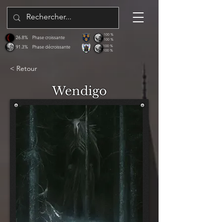
100 %
26.8%
Phase croissante
100 %
91.3%
Phase décroissante
100 %
100 %
< Retour
Wendigo