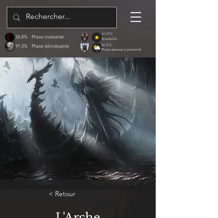
31.9°C
26.8%
Phase croissante
Ensoleillé
91.3%
Phase décroissante
20.3°C
Pluies éparses à proximité
< Retour
L'Arche