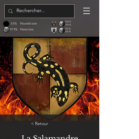
100 %
0.4%
Nouvelle lune
100 %
97.9%
Pleine lune
100 %
100 %
< Retour
La Salamandre