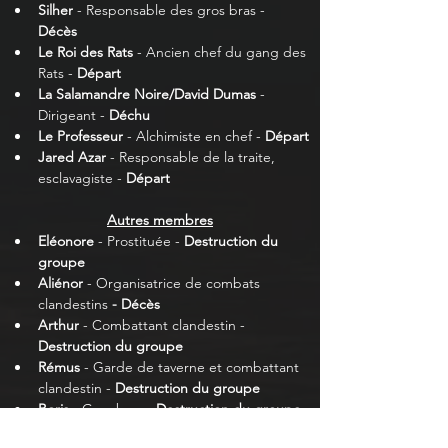
Silher
 - Responsable des gros bras - 
Décès 
Le Roi des Rats
 - Ancien chef du gang des 
Rats - 
Départ 
La Salamandre Noire/David Dumas
 - 
Dirigeant - 
Déchu
Le Professeur
 - Alchimiste en chef - 
Départ
Jared Azar
 - Responsable de la traite, 
esclavagiste - 
Départ
Autres membres
Eléonore
 - Prostituée - 
Destruction du 
groupe
Aliénor 
- Organisatrice de combats 
clandestins
 - Décès
Arthur 
- Combattant clandestin - 
Destruction du groupe
Rémus 
- Garde de taverne et combattant 
clandestin - 
Destruction du groupe
Boris
 - Gros bras - 
Destruction du groupe
Frères Buck
 - Gros bras - 
Destruction du 