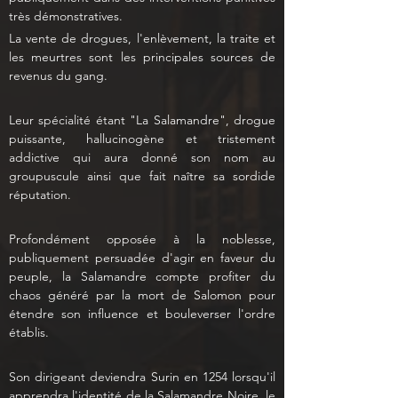
très démonstratives.  
La vente de drogues, l'enlèvement, la traite et 
les meurtres sont les principales sources de 
revenus du gang. 
Leur spécialité étant "La Salamandre", drogue 
puissante, hallucinogène et tristement 
addictive qui aura donné son nom au 
groupuscule ainsi que fait naître sa sordide 
réputation.  
Profondément opposée à la noblesse, 
publiquement persuadée d'agir en faveur du 
peuple, la Salamandre compte profiter du 
chaos généré par la mort de Salomon pour 
étendre son influence et bouleverser l'ordre 
établis. 
Son dirigeant deviendra Surin en 1254 lorsqu'il 
apprendra l'identité de la Salamandre Noire, le 