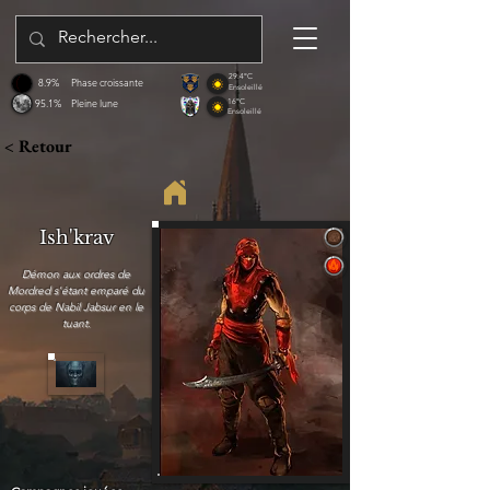
29.4°C
8.9%
Phase croissante
Ensoleillé
95.1%
Pleine lune
16°C
Ensoleillé
< Retour
Ish'krav
Démon aux ordres de
Mordred s'étant emparé du
corps de Nabil Jabsur en le
tuant.