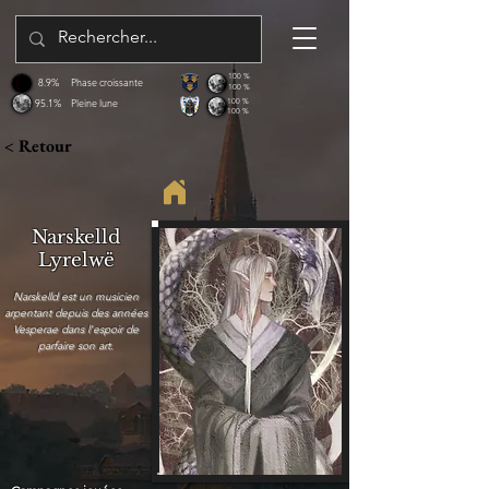
100 %
8.9%
Phase croissante
100 %
95.1%
Pleine lune
100 %
100 %
< Retour
Narskelld
Lyrelwë
Narskelld est un musicien
arpentant depuis des années
Vesperae dans l'espoir de
parfaire son art.