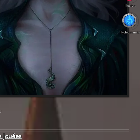
Illusion
Hydromanci
u
 jouées