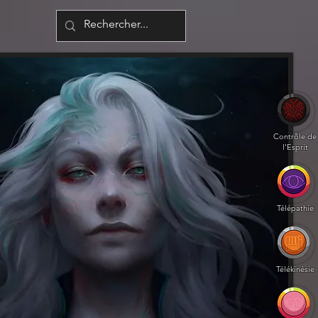
Contrôle de
l'Esprit
Télépathie
Télékinésie