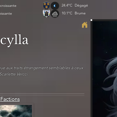
24.4°C
Dégagé
croissante
10.1°C
Brume
oissante
cylla
que aux traits étrangement semblables à ceux
Scarlette Vercci.
Factions