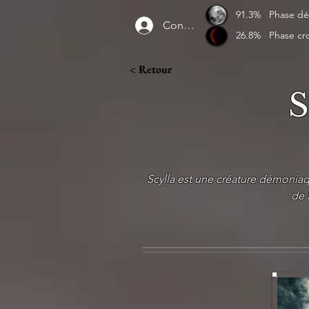
91.3%
Phase dé
Connexion
26.8%
Phase cr
< Retour
S
Scylla est une créature démonia
de 