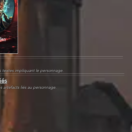
len
es textes impliquant le personnage.
iés
es artefacts liés au personnage.