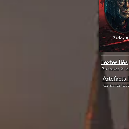
Zadok Al
Textes liés
Retrouvez ici l
Artefacts l
Retrouvez ici l