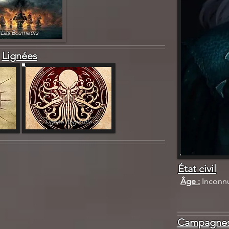
Les Ecumeurs
Lignées
Lignée Engloutie
État civil
Âge :
Inconn
Campagnes