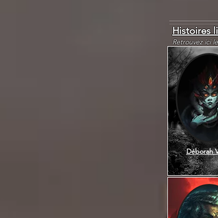
Histoires l
Retrouvez ici l
Déborah V