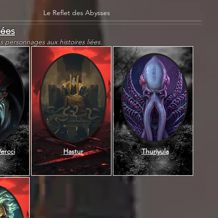
Le Reflet des Abysses
iées
es personnages aux histoires liées.
ercci
Hastur
Thuriyula