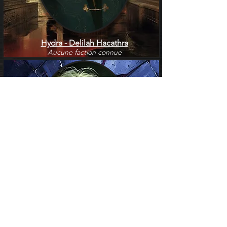
Hydra - Delilah Hacathra
Aucune faction connue
Qorwyn Hacathra
Alliée de L'Renor Maral