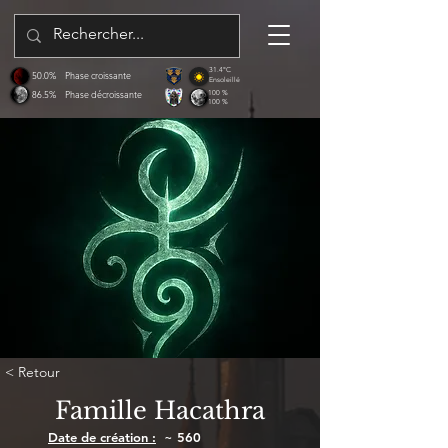
31.4°C
50.0%
Phase croissante
Ensoleillé
86.5%
Phase décroissante
100 %
100 %
< Retour
Famille Hacathra
Date de création :
~ 560