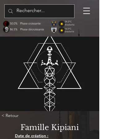
24.2°C
50.0%
Phase croissante
Ensoleillé
86.5%
Phase décroissante
16.5°C
Ensoleillé
< Retour
Famille Kipiani
Date de création :