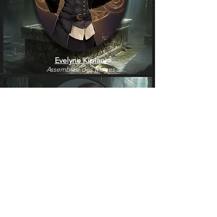
Evelyne Kipiani
Assemblée des Mages
Lucian Kipiani