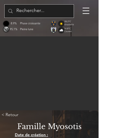
28.2°C
8.9%
Phase croissante
Ensoleillé
95.1%
Pleine lune
14.8°C
Couvert
< Retour
Famille Myosotis
Date de création :