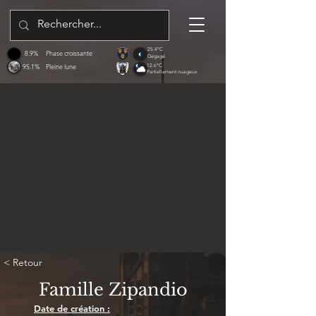
25.4°C
8.9%
Phase croissante
Dégagé
95.1%
Pleine lune
12.6°C
Partiellement nuageux
< Retour
Famille Zipandio
Date de création :