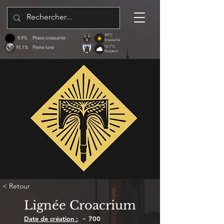
30°C
8.9%
Phase croissante
Ensoleillé
95.1%
Pleine lune
16.7°C
Nuageux
< Retour
Lignée Croacrium
Date de création :
~ 700