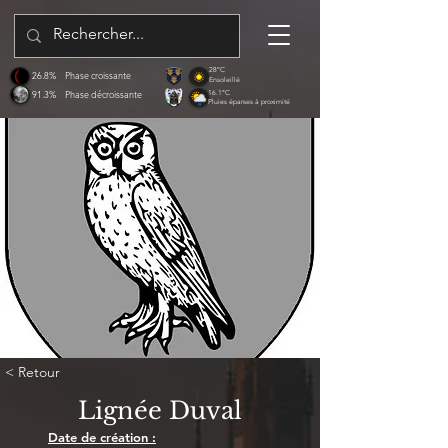
28°C
26.8%
Phase croissante
Ensoleillé
91.3%
Phase décroissante
16.1°C
Pluies éparses à proximité
< Retour
Lignée Duval
Date de création :