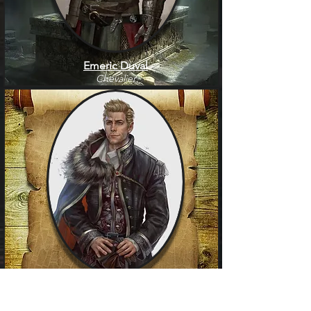
Emeric Duval
Chevalier
Morvan Duval
Assemblée des Mages