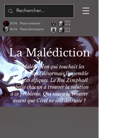
100 %
50.0%
Phase croissante
100 %
86.5%
Phase décroissante
100 %
100 %
La Malédiction
La Malédiction qui touchait les
elfes implique désormais l'ensemble
des races elfiques. Le Roi Zimphaël
appelle chacun à trouver la solution
à ce problème. Qui saura la trouver
avant que Cirel ne soit détruite ?