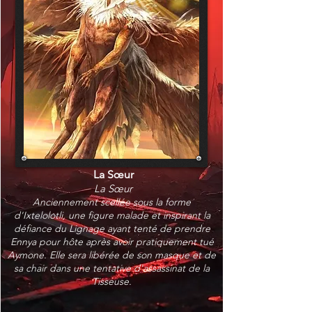
La Sœur
La Sœur
Anciennement scellée sous la forme
d'Ixtelolotli, une figure malade et inspirant la
défiance du Lignage ayant tenté de prendre
Ennya pour hôte après avoir pratiquement tué
Aymone. Elle sera libérée de son masque et de
sa chair dans une tentative d'assassinat de la
Tisseuse.