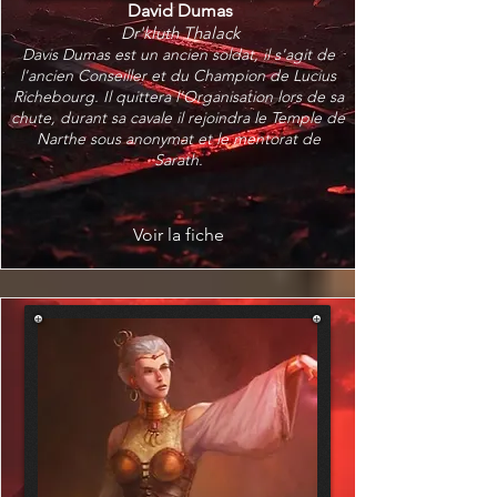
David Dumas
Dr'kluth Thalack
Davis Dumas est un ancien soldat, il s'agit de
l'ancien Conseiller et du Champion de Lucius
Richebourg. Il quittera l'Organisation lors de sa
chute, durant sa cavale il rejoindra le Temple de
Narthe sous anonymat et le mentorat de
Sarath.
Voir la fiche