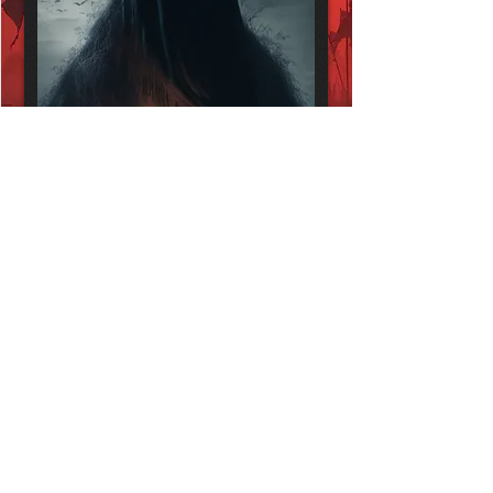
Maître Sgurz
Maître d'Abheleim
« Un ami m'a dit un jour : Je ne crois pas en
Donblas, mais j’avoue qu’il me fait peur. Et
bien, moi je crois en lui et la seule chose dont
j’ai peur c’est le Maître. »
Voir la fiche