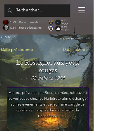
24.8°C
73.2%
Phase croissante
Dégagé
80.8%
Phase décroissante
15.2°C
Nuageux
< Retour
La Lisière des Rêves
Date précédente
Date suivante
Le Rossignol aux yeux
rouges
03 deficos 1254
Aurore, prévenue par Rose, sa mère, retrouvera
les veilleuses chez les Hurlefreux afin d'échanger
sur les événements et de leur faire part de ce
qu'elle à pu apprendre sur la Secte du
Cauchemar.