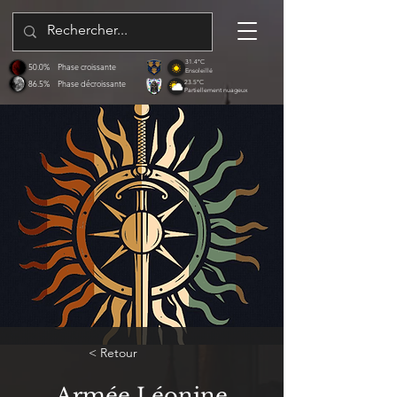
31.4°C
50.0%
Phase croissante
Ensoleillé
86.5%
Phase décroissante
23.5°C
Partiellement nuageux
< Retour
Armée Léonine