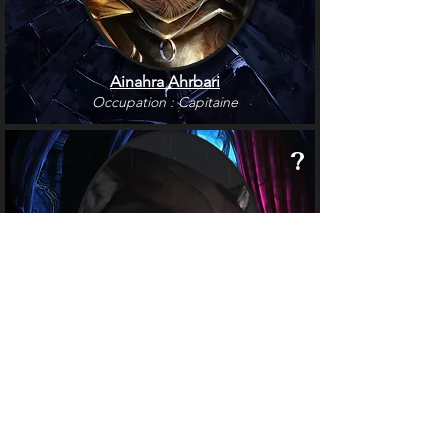
Ainahra Ahrbari
Occupation : Capitaine
?
Ranakha Rodavir
Occupation : Enquêteur et Psychiste de
l'armée léonine