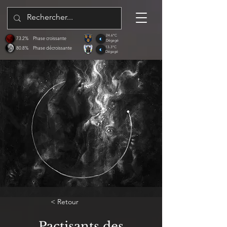
24.6°C
73.2%
Phase croissante
Dégagé
80.8%
Phase décroissante
13.3°C
Dégagé
< Retour
Pactisants des