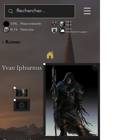
100 %
8.9%
Phase croissante
100 %
95.1%
Pleine lune
12.6°C
Partiellement nuageux
< Retour
Yvan Iphurnus