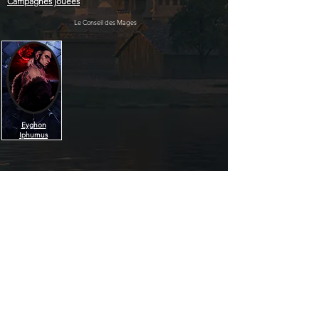
Campagnes jouées
Le Conseil des Mages
Eyghon
Iphurnus
Âge :
Décédé
Date de décès :
01 sanfio 1253
DylanPierpont