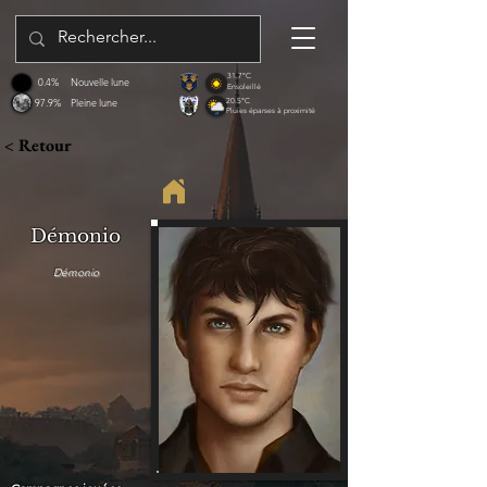
31.7°C
0.4%
Nouvelle lune
Ensoleillé
97.9%
Pleine lune
20.5°C
Pluies éparses à proximité
< Retour
Démonio
Démonio