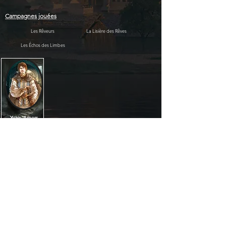
Campagnes jouées
Les Rêveurs
La Lisière des Rêves
Les Échos des Limbes
Yvain Arnors
Âge :
Inconnu
Lehanan