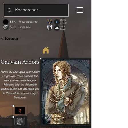
24.2°C
8.9%
Phase croissante
Dégagé
95.1%
Pleine lune
14.4°C
Couvert
< Retour
Gauvain Arnors
Prêtre de Dranigba ayant aider
un groupe d'aventuriers lors
des événements liés aux
Rêveurs Léonin, il semble
particulièrement intéressé par
le Rêve et les mystères qui
l'entoure.