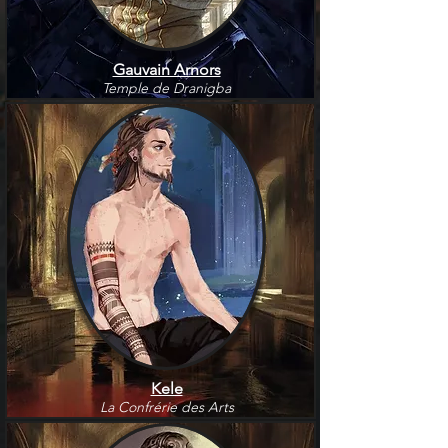
Gauvain Arnors
Temple de Dranigba
Kele
La Confrérie des Arts