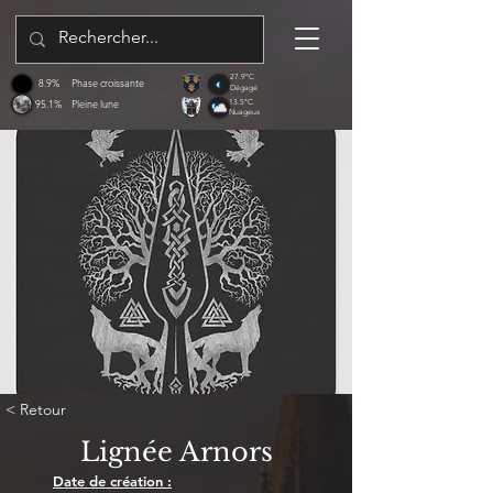
27.9°C
8.9%
Phase croissante
Dégagé
95.1%
Pleine lune
13.5°C
Nuageux
< Retour
Lignée Arnors
Date de création :