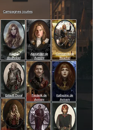
Campagnes jouées
Agathe
Alexander de
Constance de
Andruskiel
Aymery
Rivachel
Emeric Duval
Frederik de
Katherine de
Aymery
Aymery