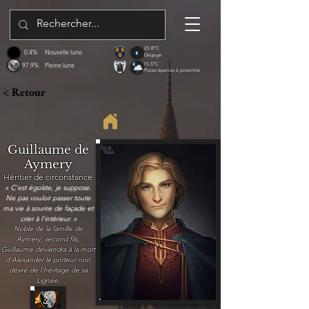
25.8°C
0.4%
Nouvelle lune
Dégagé
97.9%
Pleine lune
15.5°C
Pluies éparses à proximité
< Retour
Guillaume de
Aymery
Héritier de circonstance
« C'est égoïste, je suppose.
Ne pas vouloir passer toute
ma vie à sourire de façade et
crier à l'intérieur. »
Noble de la famille de
Aymery, second fils,
Guillaume deviendra à la mort
d'Alexander le porteur non
désiré de l'héritage de sa
Lignée.