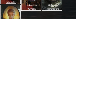
Meredith
Nikolaï de
Théoden
Aymery
Richebourg
Valentin de
Aymery
Âge :
22 ans
Date de naissance :
03 falonas 1235
Taille :
175 cm
Métier :
Noble
Charlie Bowater ?
Devenez les Acteurs de l'histoire -