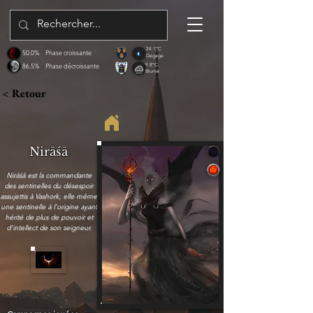
24.1°C
50.0%
Phase croissante
Dégagé
86.5%
Phase décroissante
9.8°C
Brume
< Retour
Nirāśā
Nirāśā est la commandante
des sentinelles du désespoir
assujettis à Vashork, elle même
une sentinelle à l'origine ayant
hérité de plus de pouvoir et
d'intellect de son seigneur.