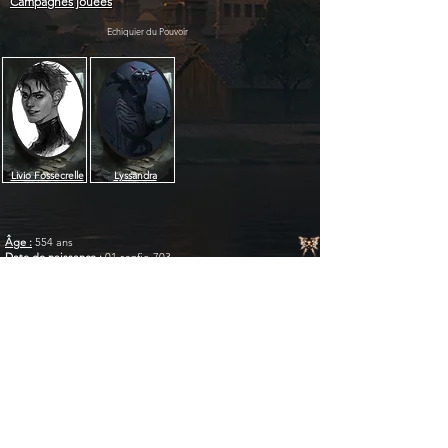
Campagnes jouées
Echiquier du Pouvoir
Livio Fossecrelle
Lyssandra
Âge :
554 ans
Date de naissance :
01 sanfio 703
Âge :
Date de naissance :
Race :
Taille :
Métier :
AaronMiller