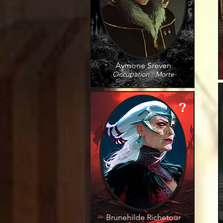
Aymone Sreven
Occupation : Morte
?
Brunehilde Richetour