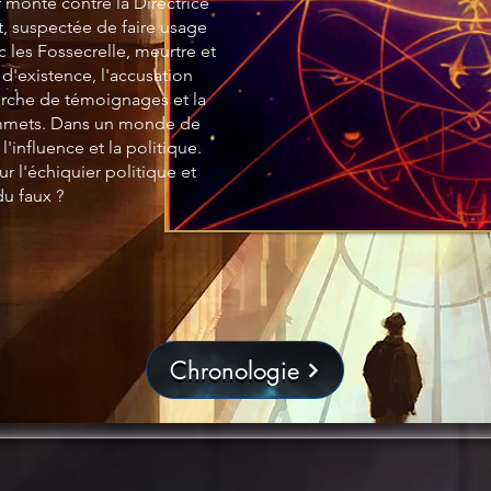
r monté contre la Directrice
t, suspectée de faire usage
 les Fossecrelle, meurtre et
 d'existence, l'accusation
erche de témoignages et la
sommets. Dans un monde de
'influence et la politique.
r l'échiquier politique et
du faux ?
Chronologie