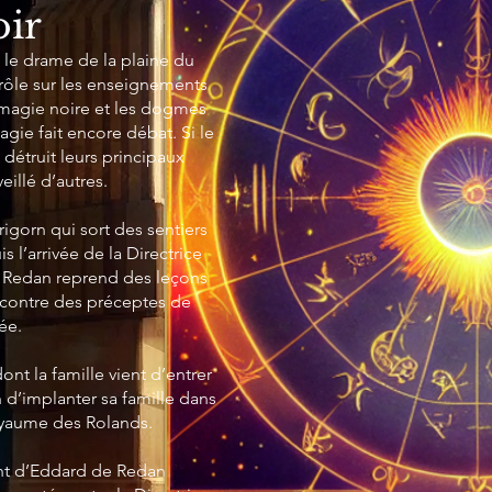
ir
le drame de la plaine du
rôle sur les enseignements
 magie noire et les dogmes
gie fait encore débat. Si le
 détruit leurs principaux
eillé d’autres.
igorn qui sort des sentiers
s l’arrivée de la Directrice
e Redan reprend des leçons
encontre des préceptes de
ée.
ont la famille vient d’entrer
n d’implanter sa famille dans
oyaume des Rolands.
nt d’Eddard de Redan