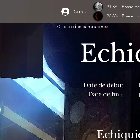
91.3%
Phase dé
Connexion
26.8%
Phase cr
< Liste des campagnes
Echi
Date de début :
Date de fin :
Echiqui