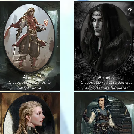
?
Alério
Amaury
Occupation : Garde la
Occupation : Possédait des
bibliothèque
exploitations fermières