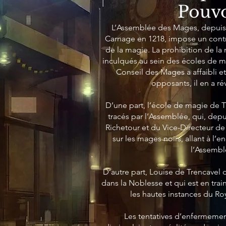
Pouvo
L’Assemblée des Mages, depuis 
Carnage en 1218, impose un cont
de la magie. La prohibition de la
inculqués au sein des écoles de ma
Conseil des Mages a affaibli et
opposants, il en a rév
D’une part, l’école de magie de Tr
tracés par l’Assemblée, qui, depui
Richetour et du Vice-Directeur d
sur les mages noirs, allant à l’
l’Assembl
D’autre part, Louise de Trencavel d
dans la Noblesse et qui est en trai
les hautes instances du R
Les tentatives d’enfermeme