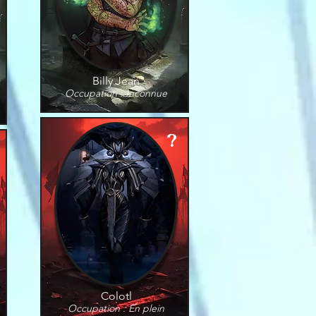
Billy Jean
Occupation : Inconnue
?
Colotl
Occupation : En plein