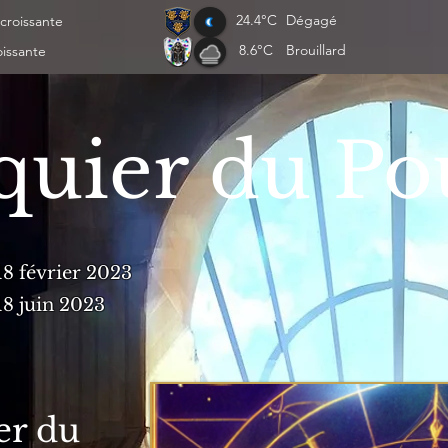
24.4°C
Dégagé
croissante
8.6°C
Brouillard
oissante
quier du Po
18 février 2023
18 juin 2023
er du