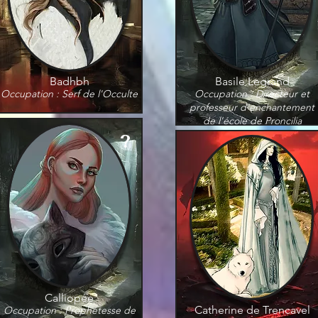
Badhbh
Basile Legrand
Occupation : Serf de l'Occulte
Occupation : Directeur et
professeur d'enchantement
de l'école de Proncilia
?
Calliopée
Catherine de Trencavel
Occupation : Prophétesse de