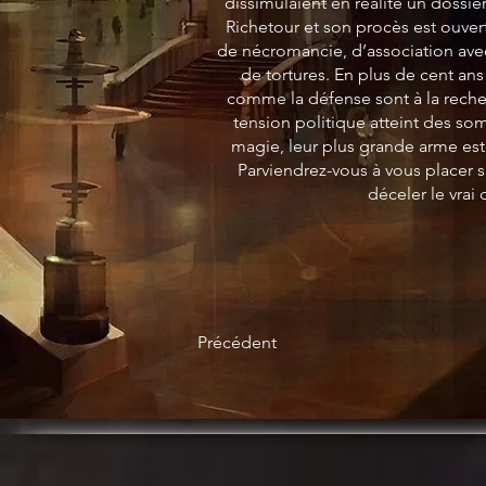
dissimulaient en réalité un dossie
Richetour et son procès est ouver
de nécromancie, d’association avec
de tortures. En plus de cent ans
comme la défense sont à la rech
tension politique atteint des 
magie, leur plus grande arme est l
Parviendrez-vous à vous placer su
déceler le vrai 
Précédent