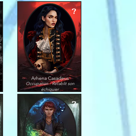
?
Arhena Casadeus
Occupation : Rétablit son
échiquier
?