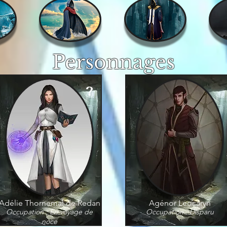
Personnages
?
Adélie Thornemal de Redan
Agénor Leocaryn
Occupation : En voyage de
Occupation : Disparu
noce