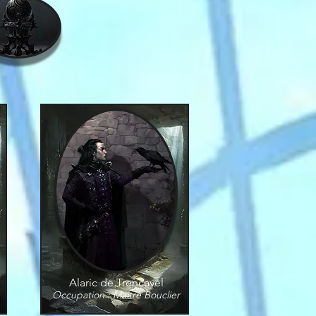
Alaric de Trencavel
Occupation : Maître Bouclier