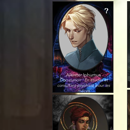
?
Aleister Iphurnus
Occupation : En études et
consultant psychiste pour les
milices