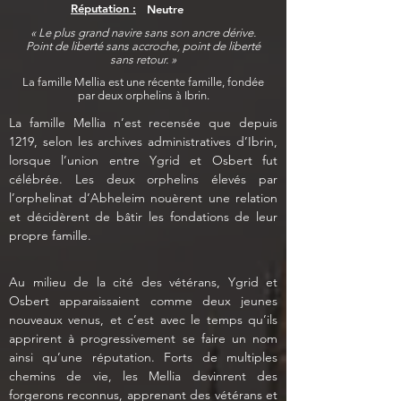
Réputation :
Neutre
« Le plus grand navire sans son ancre dérive.
Point de liberté sans accroche, point de liberté
sans retour. »
La famille Mellia est une récente famille, fondée
par deux orphelins à Ibrin.
La famille Mellia n’est recensée que depuis 
1219, selon les archives administratives d’Ibrin, 
lorsque l’union entre Ygrid et Osbert fut 
célébrée. Les deux orphelins élevés par 
l’orphelinat d’Abheleim nouèrent une relation 
et décidèrent de bâtir les fondations de leur 
propre famille. 
Au milieu de la cité des vétérans, Ygrid et 
Osbert apparaissaient comme deux jeunes 
nouveaux venus, et c’est avec le temps qu’ils 
apprirent à progressivement se faire un nom 
ainsi qu’une réputation. Forts de multiples 
chemins de vie, les Mellia devinrent des 
forgerons reconnus, apprenant des vétérans et 