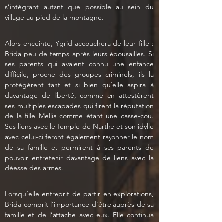
s’intégrant autant que possible au sein du 
village au pied de la montagne.
Alors enceinte, Ygrid accouchera de leur fille : 
Brida peu de temps après leurs épousailles. Si 
ses parents qui avaient connu une enfance 
difficile, proche des groupes criminels, ils la 
protégèrent tant et si bien qu’elle aspira à 
davantage de liberté, comme en attestèrent 
ses multiples escapades qui firent la réputation 
de la fille Mellia comme étant une casse-cou. 
Ses liens avec le Temple de Narthe et son idylle 
avec celui-ci feront également rayonner le nom 
de sa famille et permirent à ses parents de 
pouvoir entretenir davantage de liens avec la 
déesse des armes.
Lorsqu’elle entreprit de partir en explorations, 
Brida comprit l’importance d’être auprès de sa 
famille et de l’attache avec eux. Elle continua 