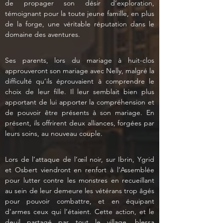
de propager son désir d’exploration, 
témoignant pour la toute jeune famille, en plus 
de la forge, une véritable réputation dans le 
domaine des aventures. 
Ses parents, lors du mariage à huit-clos 
approuveront son mariage avec Nelly, malgré la 
difficulté qu’ils éprouvaient à comprendre le 
choix de leur fille. Il leur semblait bien plus 
apportant de lui apporter la compréhension et 
de pouvoir être présents à son mariage. En 
présent, ils offrirent deux alliances, forgées par 
leurs soins, au nouveau couple.
Lors de l’attaque de l’œil noir, sur Ibrin, Ygrid 
et Osbert viendront en renfort à l’Assemblée 
pour lutter contre les monstres en recueillant 
au sein de leur demeure les vétérans trop âgés 
pour pouvoir combattre, et en équipant 
d’armes ceux qui l’étaient. Cette action, et le 
deuil partagé par tout le village, blessa 