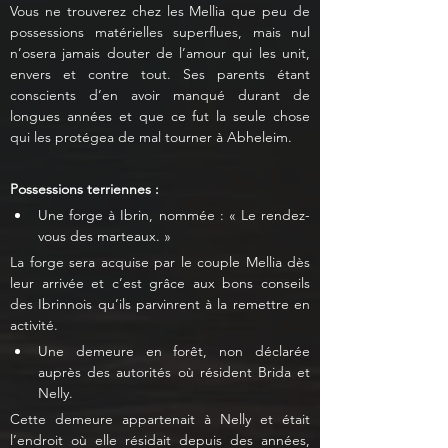
Vous ne trouverez chez les Mellia que peu de 
possessions matérielles superflues, mais nul 
n’osera jamais douter de l’amour qui les unit, 
envers et contre tout. Ses parents étant 
conscients d’en avoir manqué durant de 
longues années et que ce fut la seule chose 
qui les protégea de mal tourner à Abheleim. 
Possessions terriennes :
Une forge à Ibrin, nommée : « Le rendez-
vous des marteaux. »
La forge sera acquise par le couple Mellia dès 
leur arrivée et c’est grâce aux bons conseils 
des Ibrinnois qu’ils parvinrent à la remettre en 
activité.
Une demeure en forêt, non déclarée 
auprès des autorités où résident Brida et 
Nelly.
Cette demeure appartenait à Nelly et était 
l’endroit où elle résidait depuis des années, 