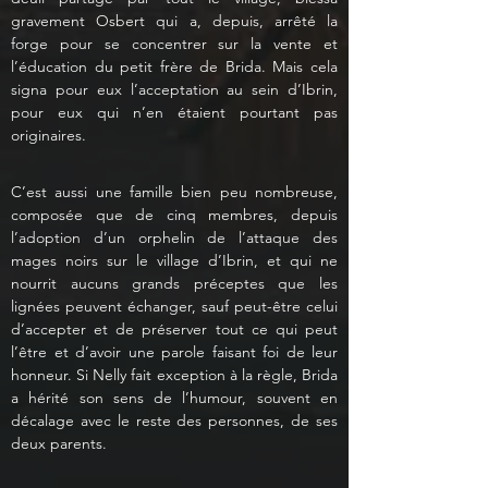
gravement Osbert qui a, depuis, arrêté la 
forge pour se concentrer sur la vente et 
l’éducation du petit frère de Brida. Mais cela 
signa pour eux l’acceptation au sein d’Ibrin, 
pour eux qui n’en étaient pourtant pas 
originaires. 
C’est aussi une famille bien peu nombreuse, 
composée que de cinq membres, depuis 
l’adoption d’un orphelin de l’attaque des 
mages noirs sur le village d’Ibrin, et qui ne 
nourrit aucuns grands préceptes que les 
lignées peuvent échanger, sauf peut-être celui 
d’accepter et de préserver tout ce qui peut 
l’être et d’avoir une parole faisant foi de leur 
honneur. Si Nelly fait exception à la règle, Brida 
a hérité son sens de l’humour, souvent en 
décalage avec le reste des personnes, de ses 
deux parents. 