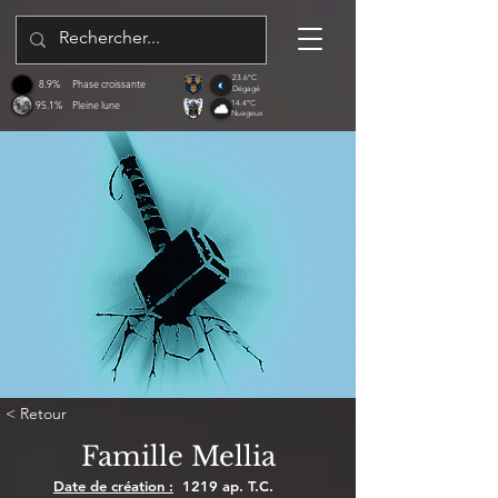
23.6°C
8.9%
Phase croissante
Dégagé
95.1%
Pleine lune
14.4°C
Nuageux
< Retour
Famille Mellia
Date de création :
1219 ap. T.C.