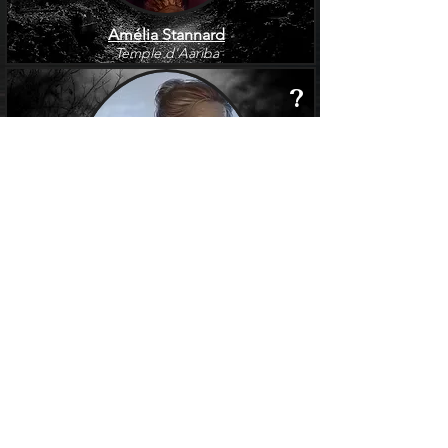
Amélia Stannard
Temple d'Aariba
?
Léandra Stannard
Brigade des Loups