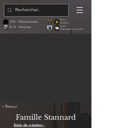
30.5°C
8.9%
Phase croissante
Ensoleillé
95.1%
Pleine lune
15.8°C
Pluies éparses à proximité
< Retour
Famille Stannard
Date de création :