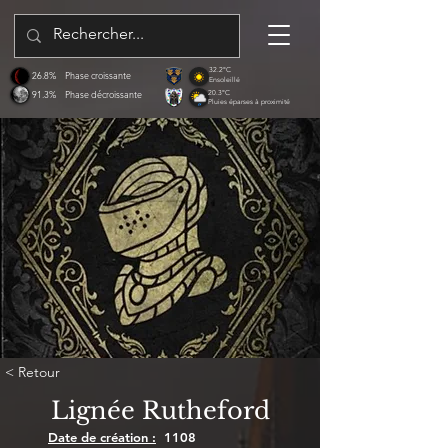
32.2°C
26.8%
Phase croissante
Ensoleillé
91.3%
Phase décroissante
20.3°C
Pluies éparses à proximité
< Retour
Lignée Rutheford
Date de création :
1108