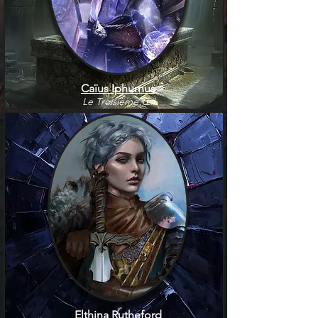
Caïus Iphurnus
Le Troisième Œil
Elthina Rutheford