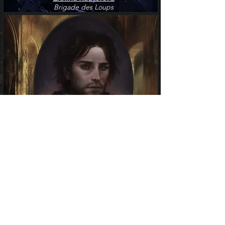
Brigade des Loups
Richard Rutheford
Brigade des Loups
?