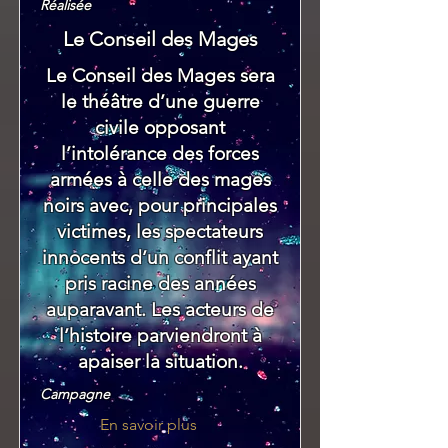
Réalisée
Le Conseil des Mages
Le Conseil des Mages sera
le théâtre d’une guerre
civile opposant
l’intolérance des forces
armées à celle des mages
noirs avec, pour principales
victimes, les spectateurs
innocents d’un conflit ayant
pris racine des années
auparavant. Les acteurs de
l’histoire parviendront à
apaiser la situation.
Campagne
En savoir plus