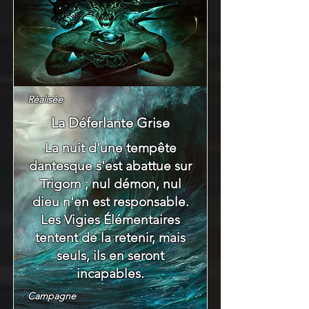
Réalisée
La Déferlante Grise
La nuit d'une tempête
dantesque s'est abattue sur
Trigorn ; nul démon, nul
dieu n'en est responsable.
Les Vigies Élémentaires
tentent de la retenir, mais
seuls, ils en seront
incapables.
Campagne