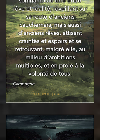
somnambule erre entre
rêve et réalité, réveillant sur
sa route d’anciens
cauchemars, mais aussi
d’anciens rêves, attisant
craintes et espoirs et se
retrouvant, malgré elle, au
milieu d’ambitions
multiples, et en proie à la
volonté de tous.
Campagne
En savoir plus