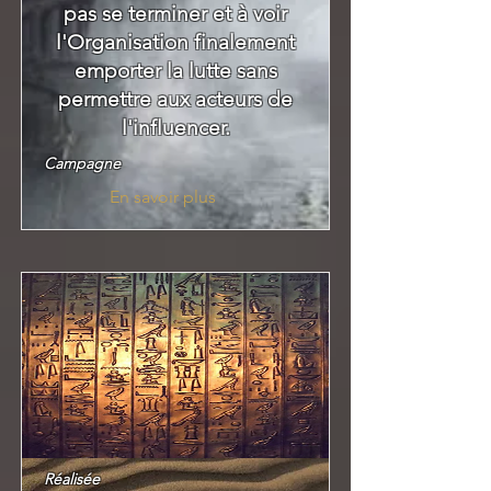
pas se terminer et à voir
l'Organisation finalement
emporter la lutte sans
permettre aux acteurs de
l'influencer.
Campagne
En savoir plus
Réalisée