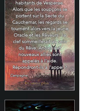
habitants de Vesperae.
Alors que les soupçons se
portent sur la Secte du
Cauchemar, les regards se
tournent alors vers la jeune
Oracle et les Rêveurs : la
clef sommeillerait au sein
du Rêve. Anciens et
nouveaux alliés sont
appelés à l’aide.
Répondront-ils à l’appel ?
Campagne
En savoir plus