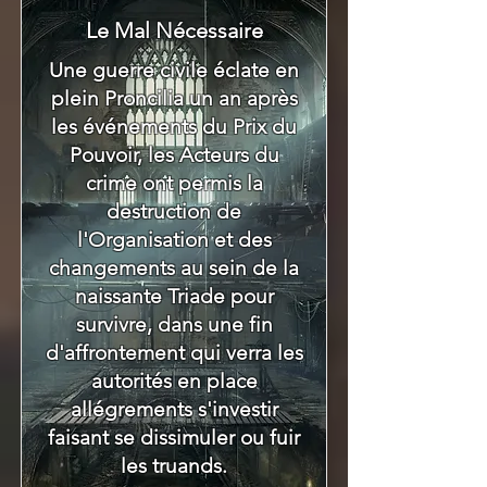
Le Mal Nécessaire
Une guerre civile éclate en
plein Proncilia un an après
les événements du Prix du
Pouvoir, les Acteurs du
crime ont permis la
destruction de
l'Organisation et des
changements au sein de la
naissante Triade pour
survivre, dans une fin
d'affrontement qui verra les
autorités en place
allégrements s'investir
faisant se dissimuler ou fuir
les truands.