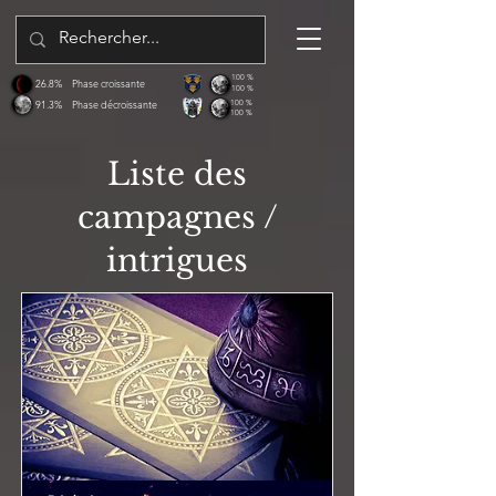
100 %
26.8%
Phase croissante
100 %
91.3%
Phase décroissante
100 %
100 %
Liste des
campagnes /
intrigues