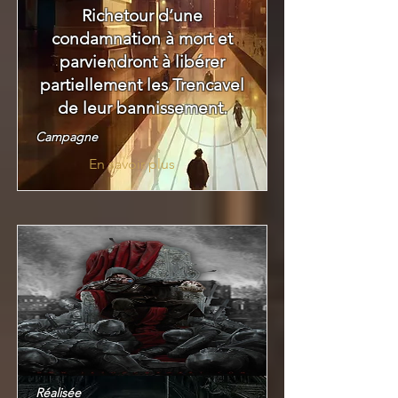
Richetour d’une
condamnation à mort et
parviendront à libérer
partiellement les Trencavel
de leur bannissement.
Campagne
En savoir plus
Réalisée