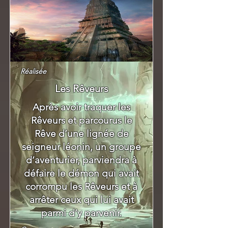
Réalisée
Les Rêveurs
Après avoir traquer les
Rêveurs et parcourus le
Rêve d’une lignée de
seigneur léonin, un groupe
d’aventurier, parviendra à
défaire le démon qui avait
corrompu les Rêveurs et à
arrêter ceux qui lui avait
parmi d’y parvenir.