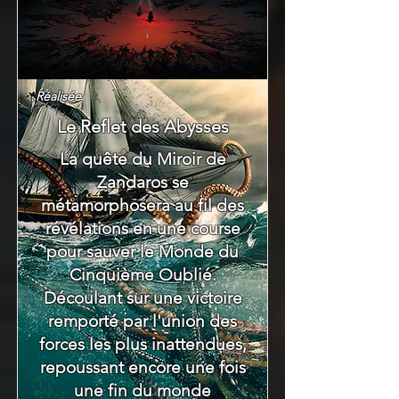
Réalisée
Le Reflet des Abysses
La quête du Miroir de
Zandaros se
métamorphosera au fil des
révélations en une course
pour sauver le Monde du
Cinquième Oublié.
Découlant sur une victoire
remporté par l'union des
forces les plus inattendues,
repoussant encore une fois
une fin du monde