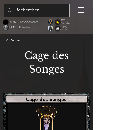
30°C
8.9%
Phase croissante
Ensoleillé
95.1%
Pleine lune
14.8°C
Couvert
< Retour
Cage des
Songes
Cage des Songes