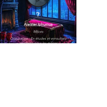
?
Aleister Iphurnus
Milices
Occupation : En études et consultant
psychiste pour les milices
?