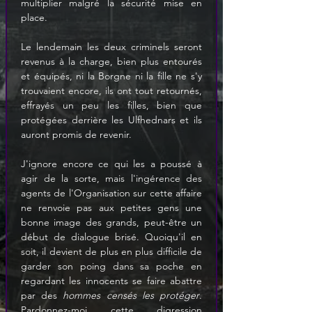
multiplier malgré la sécurité mise en 
place.
Le lendemain les deux criminels seront 
revenus à la charge, bien plus entourés 
et équipés, ni la Borgne ni la fille ne s'y 
trouvaient encore, ils ont tout retournés, 
effrayés un peu les filles, bien que 
protégées derrière les Ulfhednars et ils 
auront promis de revenir.
J'ignore encore ce qui les a poussé à 
agir de la sorte, mais l'ingérence des 
agents de l'Organisation sur cette affaire 
ne renvoie pas aux petites gens une 
bonne image des grands, peut-être un 
début de dialogue brisé. Quoiqu'il en 
soit, il devient de plus en plus difficile de 
garder son poing dans sa poche en 
regardant les innocents se faire abattre 
par des 
hommes censés les protéger
. 
Pardonnez-moi cette digression 