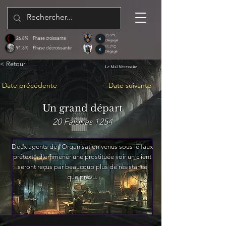
25.9°C
26.8%
Phase croissante
Dégagé
91.3%
Phase décroissante
11.7°C
Dégagé
< Retour
Le Mal Nécessaire
Date précédente
Date suivante
Un grand départ
20 Falonas 1254
Deux agents de l'Organisation venus sous le faux
prétexte d'emmener une prostituée voir un client
seront reçus par beaucoup plus de résistance
que prévu.