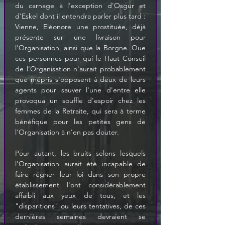
du carnage à l'exception d'Osgur et 
d'Eskel dont il entendra parler plus tard : 
Vienne, Eléonore une prostituée, déjà 
présente sur une livraison pour 
l'Organisation, ainsi que la Borgne. Que 
ces personnes pour qui le Haut Conseil 
de l'Organisation n'aurait probablement 
que mépris s'opposent à deux de leurs 
agents pour sauver l'une d'entre elle 
provoqua un souffle d'espoir chez les 
femmes de la Retraite, qui sera à terme 
bénéfique pour les petites gens de 
l'Organisation à n'en pas douter.
Pour autant, les bruits selons lesquels 
l'Organisation aurait été incapable de 
faire régner leur loi dans son propre 
établissement l'ont considérablement 
affaibli aux yeux de tous, et les 
"disparitions" ou leurs tentatives, de ces 
dernières semaines devraient se 