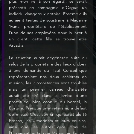
plus mon ire à son égard), se serait 
présenté en compagnie d'Osgur, un 
individu dangereux notoire. Ensemble ils 
auraient tentés de soustraire à Madame 
Yvana, propriétaire de l'établissement 
l'une de ses employées pour la livrer à 
un client, cette fille se trouve être 
Arcadia.
La situation aurait dégénérée suite au 
refus de la propriétaire des lieux d'obéir 
à une demande du Haut Conseil que 
représentaient nos deux scélérats en 
mission, les circonstances sont troubles 
mais un premier carreau d'arbalète 
aurait été tiré dans la jambe d'une 
prostituée, bien connue du bordel, la 
Borgne. Presque une vétérane, à défaut 
de mieux. C'est son cri qui aurait alerté 
Erdson, les Ulfhednars et leurs cousins, 
ainsi que les autres gros bras de 
l'Organisation tel que Marius, en faction, 