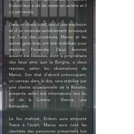
Erdson leur a dit de rester en arrière et il 
s'y est rendu.
Dans un chaos total, issu d'une explosion 
et d'un incendie sensiblement provoqué 
par l'une des prostitués, Marius et les 
autres gros bras ont été mobilisés pour 
éteindre l'incendie. Deux femmes 
avaient été blessées, dont la propriétaire 
des lieux ainsi que la Borgne, a deux 
reprises, selon les observations de 
Marius. Son état d'abord préoccupant, 
un carreau dans le dos, sera stabilisé par 
une cliente occasionnelle de la Retraite, 
présente selon nos informations lors du 
vol de la Coterie : Vienne, une 
banquière.
Le feu maîtrisé, Erdson aura emporté 
Yvana à l'écart, Marius aura noté les 
identités des personnes présentent lors 