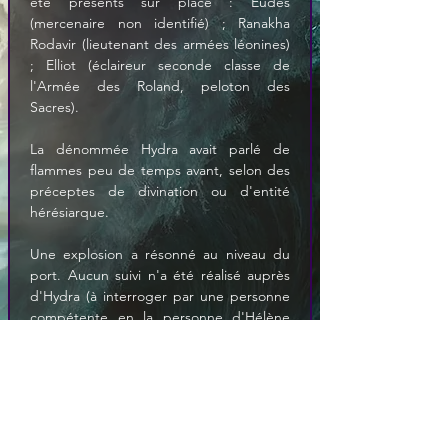
été présents sur place : Eudes 
(mercenaire non identifié) ; Ranakha 
Rodavir (lieutenant des armées léonines) 
; Elliot (éclaireur seconde classe de 
l'Armée des Roland, peloton des 
Sacres). 
La dénommée Hydra avait parlé de 
flammes peu de temps avant, selon des 
préceptes de divination ou d'entité 
hérésiarque. 
Une explosion a résonné au niveau du 
port. Aucun suivi n'a été réalisé auprès 
d'Hydra (à interroger par une personne 
compétente en la personne d'Hélène 
Hurlefreux). La Nymphe a brûlé ce jour. 
Dans les décombres, un symbole 
méconnu. Aucune victime à déplorer.
Peu de temps après, la maison 
d'Adonias Hornec a brûlé à l'ouest. 