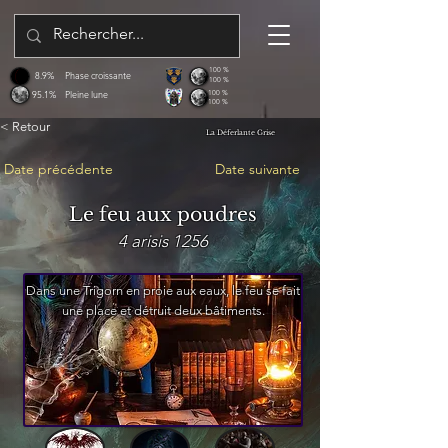
100 %
8.9%
Phase croissante
100 %
95.1%
Pleine lune
100 %
100 %
< Retour
La Déferlante Grise
Date précédente
Date suivante
Le feu aux poudres
4 arisis 1256
Dans une Trigorn en proie aux eaux, le feu se fait
une place et détruit deux bâtiments.