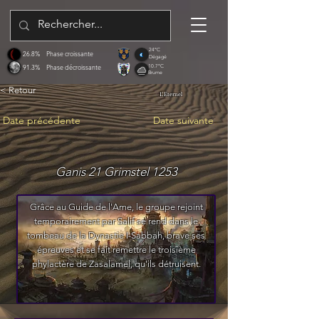
24°C
26.8%
Phase croissante
Dégagé
91.3%
Phase décroissante
10.7°C
Brume
< Retour
L'Eternel
Date précédente
Date suivante
Ganis 21 Grimstel 1253
Grâce au Guide de l'Ame, le groupe rejoint
temporairement par Salif se rend dans le
tombeau de la Dynastie I-Sabbah, brave ses
épreuves et se fait remettre le troisième
phylactère de Zasalamel, qu'ils détruisent.