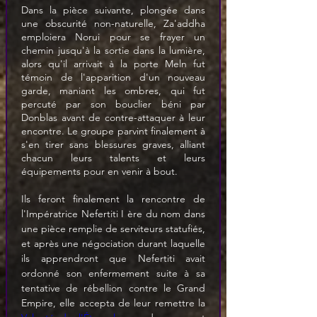
Dans la pièce suivante, plongée dans 
une obscurité non-naturelle, Za'addha 
emploiera Norui pour se frayer un 
chemin jusqu'à la sortie dans la lumière, 
alors qu'il arrivait à la porte Meln fut 
témoin de l'apparition d'un nouveau 
garde, maniant les ombres, qui fut 
percuté par son bouclier béni par 
Donblas avant de contre-attaquer à leur 
encontre. Le groupe parvint finalement à 
s'en tirer sans blessures graves, alliant 
chacun leurs talents et leurs 
équipements pour en venir à bout.
Ils feront finalement la rencontre de 
l'Impératrice Nefertiti I ère du nom dans 
une pièce remplie de serviteurs statufiés, 
et après une négociation durant laquelle 
ils apprendront que Nefertiti avait 
ordonné son enfermement suite à sa 
tentative de rébellion contre le Grand 
Empire, elle accepta de leur remettre la 