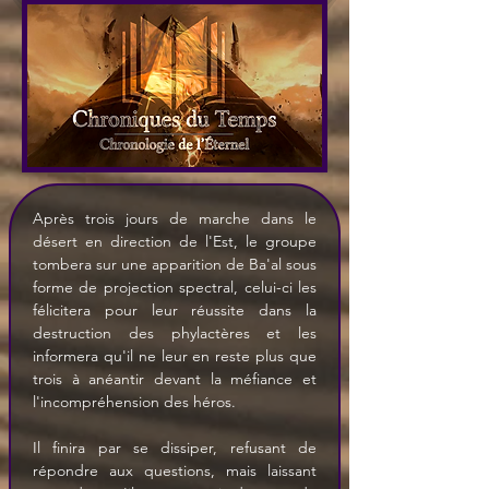
Après trois jours de marche dans le 
désert en direction de l'Est, le groupe 
tombera sur une apparition de Ba'al sous 
forme de projection spectral, celui-ci les 
félicitera pour leur réussite dans la 
destruction des phylactères et les 
informera qu'il ne leur en reste plus que 
trois à anéantir devant la méfiance et 
l'incompréhension des héros.
Il finira par se dissiper, refusant de 
répondre aux questions, mais laissant 