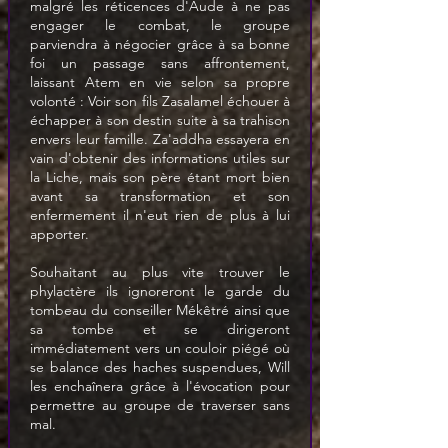
malgré les réticences d'Aude à ne pas 
engager le combat, le groupe 
parviendra à négocier grâce à sa bonne 
foi un passage sans affrontement, 
laissant Atem en vie selon sa propre 
volonté : Voir son fils Zasalamel échouer à 
échapper à son destin suite à sa trahison 
envers leur famille. Za'addha essayera en 
vain d'obtenir des informations utiles sur 
la Liche, mais son père étant mort bien 
avant sa transformation et son 
enfermement il n'eut rien de plus à lui 
apporter.
Souhaitant au plus vite trouver le 
phylactère ils ignoreront le garde du 
tombeau du conseiller Mékêtré ainsi que 
sa tombe et se dirigeront 
immédiatement vers un couloir piégé où 
se balance des haches suspendues, Will 
les enchaînera grâce à l'évocation pour 
permettre au groupe de traverser sans 
mal.