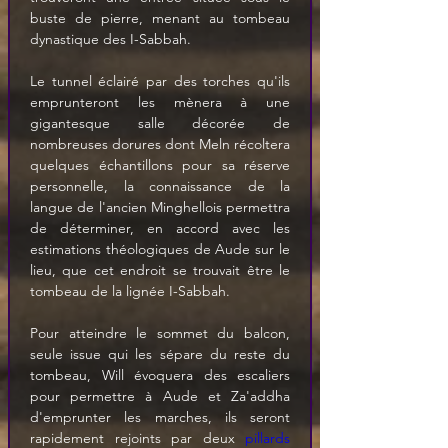
buste de pierre, menant au tombeau 
dynastique des I-Sabbah.
Le tunnel éclairé par des torches qu'ils 
emprunteront les mènera à une 
gigantesque salle décorée de 
nombreuses dorures dont Meln récoltera 
quelques échantillons pour sa réserve 
personnelle, la connaissance de la 
langue de l'ancien Minghellois permettra 
de déterminer, en accord avec les 
estimations théologiques de Aude sur le 
lieu, que cet endroit se trouvait être le 
tombeau de la lignée I-Sabbah.
Pour atteindre le sommet du balcon, 
seule issue qui les sépare du reste du 
tombeau, Will évoquera des escaliers 
pour permettre à Aude et Za'addha 
d'emprunter les marches, ils seront 
rapidement rejoints par deux 
pillards