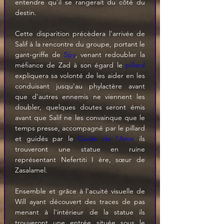
entendre qu'il se rangerait du côté du 
destin.
Cette disparition précèdera l'arrivée de 
Salif à la rencontre du groupe, portant le 
gant-griffe de 
Spy
, venant redoubler la 
méfiance de Zad à son égard le 
pillard
expliquera sa volonté de les aider en les 
conduisant jusqu'au phylactère avant 
que d'autres ennemis ne viennent les 
doubler, quelques doutes seront émis 
avant que Salif ne les convainque que le 
temps presse, accompagné par le pillard 
et guidés par le 
Guide de l'Ame
 ils 
trouveront une statue en ruine 
représentant Nefertiti I ère, sœur de 
Zasalamel.
Ensemble et grâce à l'acuité visuelle de 
Will ayant découvert des traces de pas 
menant à l'intérieur de la statue ils 
trouveront une entrée située sous le 