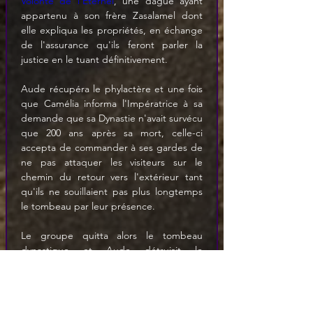
Volonté de l'Éternel
, une dague ayant 
appartenu à son frère Zasalamel dont 
elle expliqua les propriétés, en échange 
de l'assurance qu'ils feront parler la 
justice en le tuant définitivement.
Aude récupéra le phylactère et une fois 
que Camélia informa l'Impératrice à sa 
demande que sa Dynastie n'avait survécu 
que 200 ans après sa mort, celle-ci 
accepta de commander à ses gardes de 
ne pas attaquer les visiteurs sur le 
chemin du retour vers l'extérieur tant 
qu'ils ne souillaient pas plus longtemps 
le tombeau par leur présence.
Le groupe quitta alors le tombeau 
dynastique et Aude détruisit le 
phylactère une fois à l'extérieur, 
provoquant à nouveau les phénomènes 
nécromantiques habituels, ainsi qu'un 
mouvement de l'aiguille du 
Guide de 