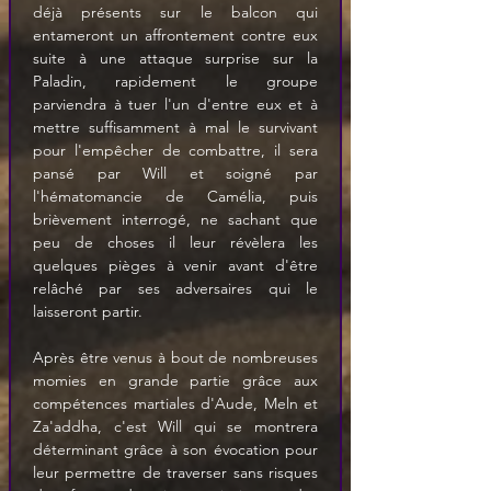
déjà présents sur le balcon qui 
entameront un affrontement contre eux 
suite à une attaque surprise sur la 
Paladin, rapidement le groupe 
parviendra à tuer l'un d'entre eux et à 
mettre suffisamment à mal le survivant 
pour l'empêcher de combattre, il sera 
pansé par Will et soigné par 
l'hématomancie de Camélia, puis 
brièvement interrogé, ne sachant que 
peu de choses il leur révèlera les 
quelques pièges à venir avant d'être 
relâché par ses adversaires qui le 
laisseront partir.
Après être venus à bout de nombreuses 
momies en grande partie grâce aux 
compétences martiales d'Aude, Meln et 
Za'addha, c'est Will qui se montrera 
déterminant grâce à son évocation pour 
leur permettre de traverser sans risques 