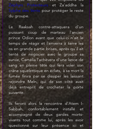
Zéphyrs Protecteurs
 et Za'addha la 
Sylphe des Vents
 pour protéger le reste 
du groupe.
Le Raaksah contre-attaquera d'un 
puissant coup de marteau l'ancien 
prince Odion avant que celui-ci n'ait le 
temps de réagir et l'enverra à terre les 
os en grande partie brisés, après qu'il ait 
tenté de négocier avec le groupe sa 
survie, Camélia l'achèvera d'une lance de 
sang en pleine tête qui fera voler son 
crâne squelettique en éclats, à sa mort la 
fumée finira par se dissiper les laissant 
rejoindre Meln, qui de son côté avait 
déjà entreprit de crocheter la porte 
suivante.
Ils feront alors la rencontre d'Atem I-
Sabbah, confortablement installé et 
accompagné de deux gardes morts-
vivants tout comme lui, après les avoir 
questionné sur leur présence ici et 