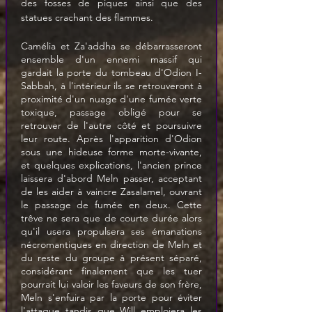
des fosses de piques ainsi que des 
statues crachant des flammes.
Camélia et Za'addha se débarrasseront 
ensemble d'un ennemi massif qui 
gardait la porte du tombeau d'Odion I-
Sabbah, à l'intérieur ils se retrouveront à 
proximité d'un nuage d'une fumée verte 
toxique, passage obligé pour se 
retrouver de l'autre côté et poursuivre 
leur route. Après l'apparition d'Odion 
sous une hideuse forme morte-vivante, 
et quelques explications, l'ancien prince 
laissera d'abord Meln passer, acceptant 
de les aider à vaincre Zasalamel, ouvrant 
le passage de fumée en deux. Cette 
trêve ne sera que de courte durée alors 
qu'il usera propulsera ses émanations 
nécromantiques en direction de Meln et 
du reste du groupe à présent séparé, 
considérant finalement que les tuer 
pourrait lui valoir les faveurs de son frère, 
Meln s'enfuira par la porte pour éviter 
l'attaque tandis que Will emploiera les 