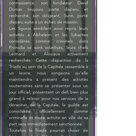
connaissance, son fondateur David 
Dumas toujours porté disparu et 
recherché, son dirigeant, Surin, porté 
disparu suite à un échec de mission. 
Les Sgurzs semblent avoir repris leurs 
activités à Abheleim et les Sybarites 
considérés comme criminels dans 
Proncilia se sont volatilisés, leurs chefs 
Léonard et Alouqua activement 
recherchés. Cette disparition de la 
Triade au sein de la Capitale ressemble à 
un leurre, nous songeons qu'elle 
maintiendra à présent des activités 
souterraines sans se présenter sous un 
jour officiel, présentant un défi bien plus 
grand à relever pour nos services de la 
déraciner de la Capitale, la guilde est 
considérée officiellement comme 
criminelle et toute activité en ville de sa 
part sera immédiatement sanctionnée. 
Toutefois la Triade pourrait choisir de 