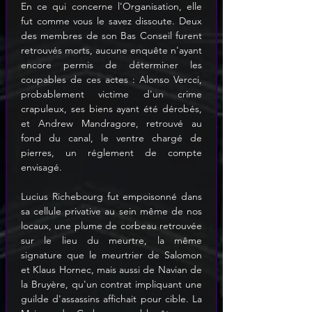
En ce qui concerne l'Organisation, elle 
fut comme vous le savez dissoute. Deux 
des membres de son Bas Conseil furent 
retrouvés morts, aucune enquête n'ayant 
encore permis de déterminer les 
coupables de ces actes : Alonso Vercci, 
probablement victime d'un crime 
crapuleux, ses biens ayant été dérobés, 
et Andrew Mandragore, retrouvé au 
fond du canal, le ventre chargé de 
pierres, un réglement de compte 
envisagé.
Lucius Richebourg fut empoisonné dans 
sa cellule privative au sein même de nos 
locaux, une plume de corbeau retrouvée 
sur le lieu du meurtre, la même 
signature que le meurtrier de Salomon 
et Klaus Hornec, mais aussi de Navian de 
la Bruyère, qu'un contrat impliquant une 
guilde d'assassins affichait pour cible. La 