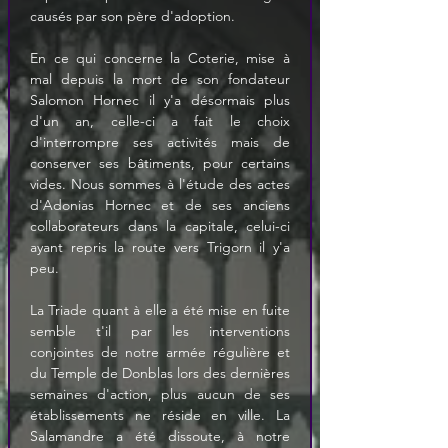
causés par son père d'adoption.
En ce qui concerne la Coterie, mise à 
mal depuis la mort de son fondateur 
Salomon Hornec il y'a désormais plus 
d'un an, celle-ci a fait le choix 
d'interrompre ses activités mais de 
conserver ses bâtiments, pour certains 
vides. Nous sommes à l'étude des actes 
d'Adonias Hornec et de ses anciens 
collaborateurs dans la capitale, celui-ci 
ayant repris la route vers Trigorn il y'a 
peu.
La Triade quant à elle a été mise en fuite 
semble t'il par les interventions 
conjointes de notre armée régulière et 
du Temple de Donblas lors des dernières 
semaines d'action, plus aucun de ses 
établissements ne réside en ville. La 
Salamandre a été dissoute, à notre 