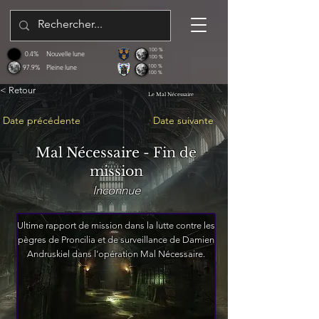
100 %
0.4%
Nouvelle lune
100 %
97.9%
Pleine lune
100 %
100 %
< Retour
Le Mal Nécessaire
Date précédente
Date suivante
Mal Nécessaire - Fin de
mission
Inconnue
Ultime rapport de mission dans la lutte contre les
pègres de Proncilia et de surveillance de Damien
Andruskiel dans l'opération Mal Nécessaire.