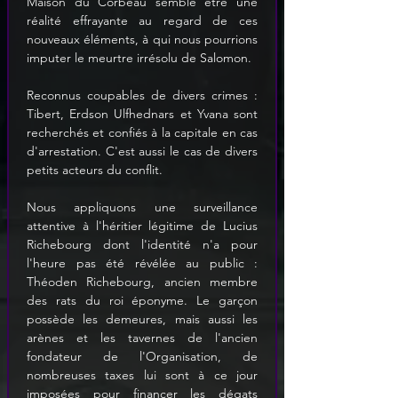
Maison du Corbeau semble être une 
réalité effrayante au regard de ces 
nouveaux éléments, à qui nous pourrions 
imputer le meurtre irrésolu de Salomon.
Reconnus coupables de divers crimes : 
Tibert, Erdson Ulfhednars et Yvana sont 
recherchés et confiés à la capitale en cas 
d'arrestation. C'est aussi le cas de divers 
petits acteurs du conflit.
Nous appliquons une surveillance 
attentive à l'héritier légitime de Lucius 
Richebourg dont l'identité n'a pour 
l'heure pas été révélée au public : 
Théoden Richebourg, ancien membre 
des rats du roi éponyme. Le garçon 
possède les demeures, mais aussi les 
arènes et les tavernes de l'ancien 
fondateur de l'Organisation, de 
nombreuses taxes lui sont à ce jour 
imposées pour financer les dégats 