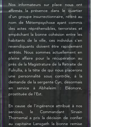
Nos informateurs sur place nous ont 
affirmés la présence dans le quartier 
d'un groupe insurrectionnaire, référé au 
nom de Métempsychose ayant commis 
des actes répréhensibles, terroristes et 
empêchant la bonne cohésion entre les 
habitants de la ville, ces individus s'en 
revendiquants doivent être rapidement 
arrêtés. Nous sommes actuellement en 
pleine affaire pour la récupération au 
près de la Magistrature de la Retraite de 
Fulrullia, à la tête de qui nous placerons 
une personnalité sous contrôle, à la 
demande de la sergente Cyn, désormais 
en service à Abheleim : Eléonore, 
prostituée de l'Est.  

En cause de l'ingérence attribué à nos 
services, le Commandant Sirvain 
Thornemal a pris la décision de confier 
au capitaine Lansgath la bonne remise 