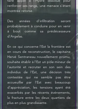
faire appel à l'Hydre dissolue pour 
renforcer ses rangs, une menace s'étant 
montrée retorse. 
Des années d'infiltration seront 
probablement à conduire pour en venir 
à bout comme sa prédécesseure 
En ce qui concerne l'Est la frontière est 
en cours de reconstruction, le capitaine 
Hervé Sentraneau nouvellement promu, 
souhaite établir à l'Est un pôle mineur de 
l'autorité et recruter en son sein des 
individus de l'Est, une décision très 
contestée qui ne semble pas être 
accueuillie par l'Est avec beaucoup 
d'appréciation, les tensions ayant été 
exacerbés par les récents événements, 
la fracture entre les deux quartiers de 
plus en plus grandissante.  
