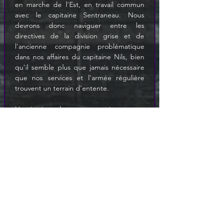
en marche de l'Est, en travail commun 
avec le capitaine Sentraneau. Nous 
devrons donc naviguer entre les 
directives de la division grise et de 
l'ancienne compagnie problématique 
dans nos affaires du capitaine Nils, bien 
qu'il semble plus que jamais nécessaire 
que nos services et l'armée régulière 
L'opération de nettoyage interne se 
poursuit, aucun des prisonniers fait lors 
de la prise du bastion d'Andruskiel n'a 
donné d'informations tangibles 
permettant la capture du fugitif et un 
autre fuyard potentiel est à déplorer, 
l'ancien sergent Tallac répondant au nom 
de Sozë Emreis a disparu. Le sergent 
Keyser a été suspendu de ses fonctions 
par mes soins et est actuellement un 
suspect plus que probable dans cette 