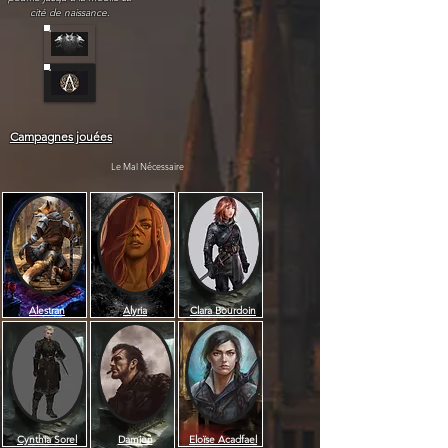
cité de naissance.
Campagnes jouées
Le Mal Nécessaire
Alestran
Alyria
Clara Bourdoin
Cynthia Sorel
Damien
Eloïse Acadfael