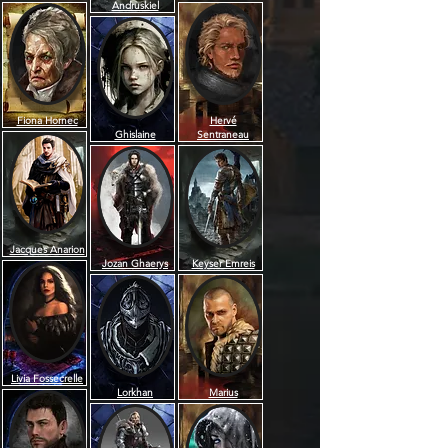
Andruskiel
Fiona Hornec
Hervé
Ghislaine
Sentraneau
Jacques Anarion
Jozan Ghaerys
Keyser Emreis
Livia Fossecrelle
Lorkhan
Marius