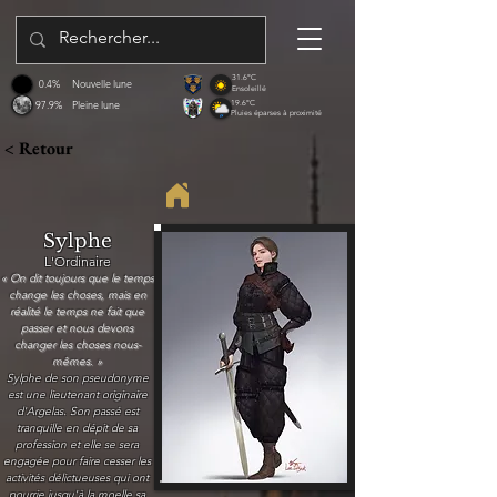
31.6°C
0.4%
Nouvelle lune
Ensoleillé
97.9%
Pleine lune
19.6°C
Pluies éparses à proximité
< Retour
Sylphe
L'Ordinaire
« On dit toujours que le temps
change les choses, mais en
réalité le temps ne fait que
passer et nous devons
changer les choses nous-
mêmes. »
Sylphe de son pseudonyme
est une lieutenant originaire
d'Argelas. Son passé est
tranquille en dépit de sa
profession et elle se sera
engagée pour faire cesser les
activités délictueuses qui ont
pourrie jusqu'à la moelle sa