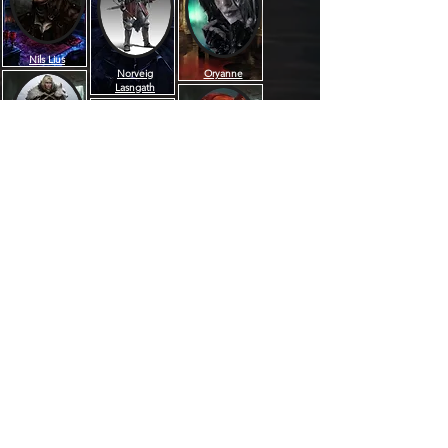
Nils Lius
Norveig
Oryanne
Lasngath
Raphaël Sorel
Talvinar
Sozë Emreis
Velior de
Rivachel
Volkmar
Pentaghast
Âge :
30 ans
Date de naissance :
21 falonas 1227