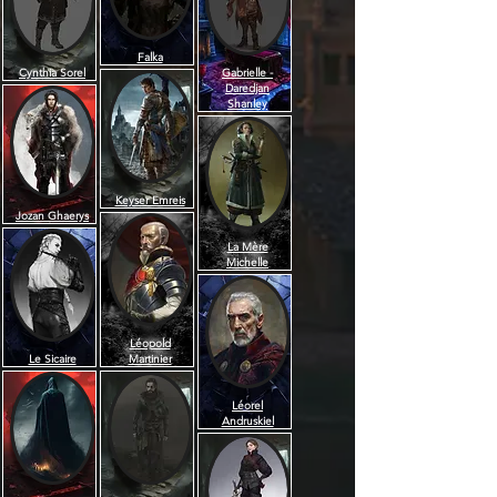
Falka
Cynthia Sorel
Gabrielle -
Daredjan
Shanley
Keyser Emreis
Jozan Ghaerys
La Mère
Michelle
Léopold
Le Sicaire
Martinier
Léorel
Andruskiel