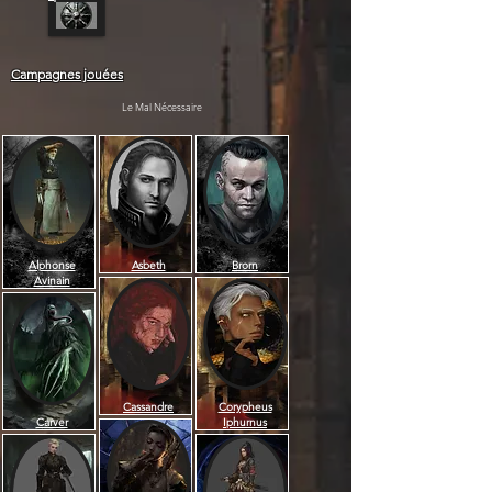
Campagnes jouées
Le Mal Nécessaire
Alphonse
Asbeth
Brorn
Avinain
Cassandre
Corypheus
Carver
Iphurnus