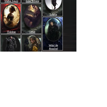
Maître Sgurz
Sozë Emreis
Sylphe
Thérèse
Treize
Velior de
Rivachel
Volkmar
Yana
Pentaghast
Autrefois considéré par beaucoup 
comme ingérable, au sein de la 
Division Noire le Chiffre était 
pourtant le parfait représentant des 
deux facettes d'une même pièce. 