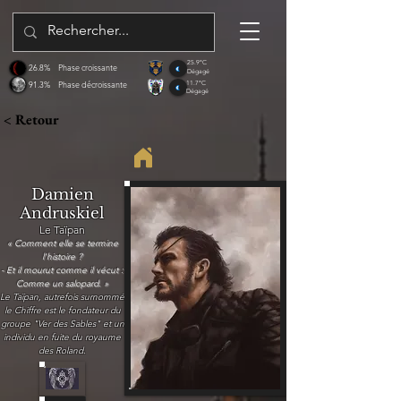
25.9°C
26.8%
Phase croissante
Dégagé
91.3%
Phase décroissante
11.7°C
Dégagé
< Retour
Damien
Andruskiel
Le Taïpan
« Comment elle se termine
l'histoire ?
- Et il mourut comme il vécut :
Comme un salopard. »
Le Taïpan, autrefois surnommé
le Chiffre est le fondateur du
groupe "Ver des Sables" et un
individu en fuite du royaume
des Roland.