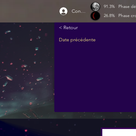
91.3%
Phase dé
Connexion
26.8%
Phase cr
< Retour
Date précédente