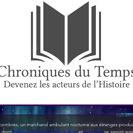
encombres, un marchand ambulant nocturne aux étranges produit
, dont 
Mathias Bourdoin
. 
Nils
, 
Kalyne
 et 
Scoutère
 se seront aus