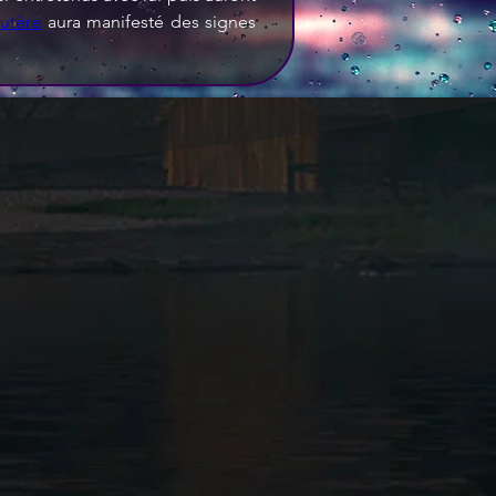
utère
 aura manifesté des signes 