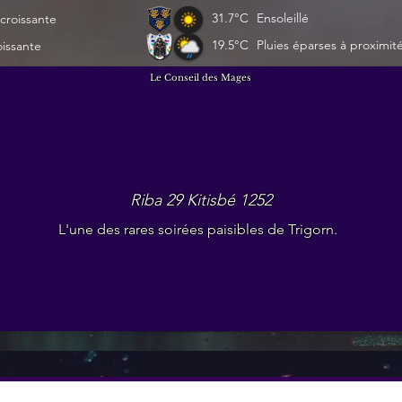
31.7°C
Ensoleillé
croissante
19.5°C
Pluies éparses à proximit
oissante
Le Conseil des Mages
Riba 29 Kitisbé 1252
L'une des rares soirées paisibles de Trigorn.