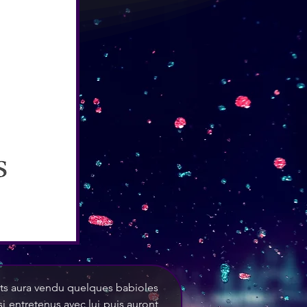
s aura vendu quelques babioles 
si entretenus avec lui puis auront 