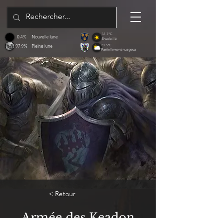
31.7°C
0.4%
Nouvelle lune
Ensoleillé
97.9%
Pleine lune
21.5°C
Partiellement nuageux
< Retour
Armée des Keadon