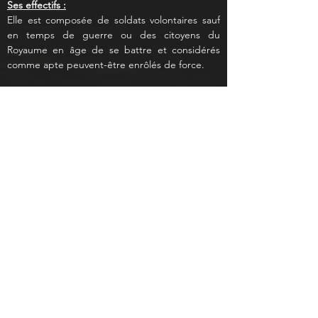
Ses effectifs :
Elle est composée de soldats volontaires sauf 
en temps de guerre ou des citoyens du 
Royaume en âge de se battre et considérés 
comme apte peuvent-être enrôlés de force.
L’Armée se compose des unités appartenant 
aux Roi et aux nobles des Cités, mais aussi de 
nombreuses flottes maritimes, en faisant l'une 
des armées navales les plus redoutables de 
Vesperae.
L’armée du Roi recrute majoritairement des 
humains, elle n'accepte que très rarement les 
animains qui ne peuvent prétendre qu'en 
d'uniques occasions à des postes à 
responsabilités. 
L’âge minimum pour devenir soldat est de 15 
ans.