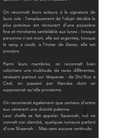
On reconnaît leurs acteurs à la signature de 
leurs vols : l’emplacement de l’objet dérobé le 
plus précieux est recouvert d’une poussière 
fine et miroitante semblable aux lunes : lorsque 
personne n’est mort, elle est argentée, lorsque 
le sang a coulé, à l’instar de Davos, elle est 
pourpre.
Parmi leurs membres, on reconnaît bien 
volontiers une multitude de races différentes, 
sévissant partout sur Vesperae : de Dro’Xun à 
Cirel, en passant par Harroka dont on 
supposerait qu’elle provienne. 
On raconterait également que certains d’entre 
eux vénèrent une divinité païenne.
Leur cheffe se fait appeler Savannah, nul ne 
connaît son identité, quelques rumeurs parlent 
d’une Shaamah… Mais sans aucune certitude.