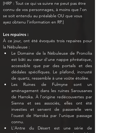
[HRP : Tout ce qui va suivre ne peut pas être 
connu de vos personnages, à moins que l’on 
se soit entendu au préalable OU que vous 
ayez obtenu l’information en RP.]
Les repaires :
À ce jour, ont été évoqués trois repaires pour 
la Nébuleuse :
Le Domaine de la Nébuleuse de Proncilia 
est bâti au cœur d'une nappe phréatique, 
accessible que par des portails et des 
dédales spécifiques. Le plafond, incrusté 
de quartz, ressemble à une voûte étoilée.
Les Ruines de Fulmyne sont un 
aménagement dans les ruines Sarousanes 
de Harroka. À l'origine redécouvertes par 
Sienna et ses associés, elles ont été 
investies et servent de passerelle vers 
l'ouest de Harroka par l'unique passage 
connu.
L'Antre du Désert est une série de 