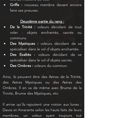
Griffe :
 nouveau membre devant encore 
faire ses preuves.
Deuxième partie du rang :
De la Trinité :
 voleurs décidant de tout 
voler : objets enchantés, sacrés ou 
communs.
Des Mystiques :
 voleurs décidant de se 
spécialiser dans le vol d’objets enchantés.
Des Exaltés :
 voleurs décidant de se 
spécialiser dans le vol d’objets sacrés.
Des Ombres :
 voleurs du commun.
Ainsi, ils peuvent être des Astres de la Trinité, 
des Astres Mystiques ou des Astres des 
Ombres. Il en va de même avec Brume de la 
Trinité, Brume des Mystiques, etc.
Il arrive qu’ils rajoutent une notion aux lunes : 
Davos et Amarante selon les hauts faits de leurs 
membres, un voleur ayant toujours tué 