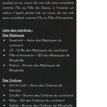
quelqu’un au cours de ses vols sera considéré 
comme Fils ou Fille de Davos, à l’inverse un 
voleur n’ayant jamais tué au cours de ses vols 
sera considéré comme Fils ou Fille d’Amarante.
Liste des membres :
Des Mystiques
Savannah – Astre des Mystiques du 
continent
Jill – Griffe des Mystiques du continent
Fille-d'Amarante – Œil des Mystiques de 
Minghelle
Phénix – Brume des Mystiques de 
Minghelle
Des Ombres
Atl'chi Catli – Astre des Ombres de 
Harroka
Oncille – Brume des Ombres du continent
Milya – Œil des Ombres du continent
Aalida – Brume des Ombres de Minghelle