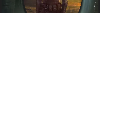
Milya - Crocs Vengeurs
Occupation : Voleuse
?
Nishä Catli - Griffe de velours