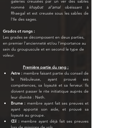
galeries creusées par un ver des sables 
nommé 
khaybat al'amal
 obéissant à 
Rhaegal et est creusée sous les sables de 
l'île des sages.
Grades et rangs :
Les grades se décomposent en deux parties, 
en premier l’ancienneté et/ou l’importance au 
sein du groupuscule et en second le type de 
voleur.
Première partie du rang :
Astre : 
membre faisant partie du conseil de 
la Nébuleuse, ayant prouvé ses 
compétences, sa loyauté et sa ferveur. Ils 
doivent passer le rite initiatique auprès de 
leur divinité : Neth.
Brume :
 membre ayant fait ses preuves et 
ayant apporté son aide, et prouvé sa 
loyauté au groupe.
Œil :
 membre ayant déjà fait ses preuves 
lors de missions de vols.