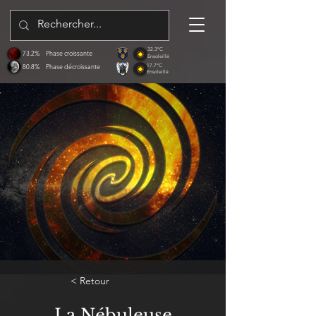
32.3°C
73.2%
Phase croissante
Ensoleillé
80.8%
Phase décroissante
17.7°C
Ensoleillé
< Retour
La Nébuleuse