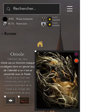
31.2°C
8.9%
Phase croissante
Ensoleillé
95.1%
Pleine lune
17.4°C
Ensoleillé
< Retour
Oriole
Démon du Jeu
Oriole est un homme masqué
et élégant dont on ignore tout
de l'identité si ce n'est sa
proximité avec la Triade.
Oriole est le chef des
Infortunés, ainsi qu'un
membre important de la
Triade à la charge des
établissements de jeux.