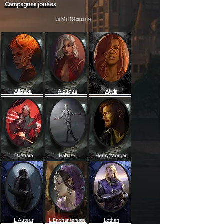
Campagnes jouées
Le Mal Nécessaire
Alizrabal
Alouqua
Alyria
Daenara
Habazel
Henry Morgan
L'Auteur
L'Enchanteresse
Lothan