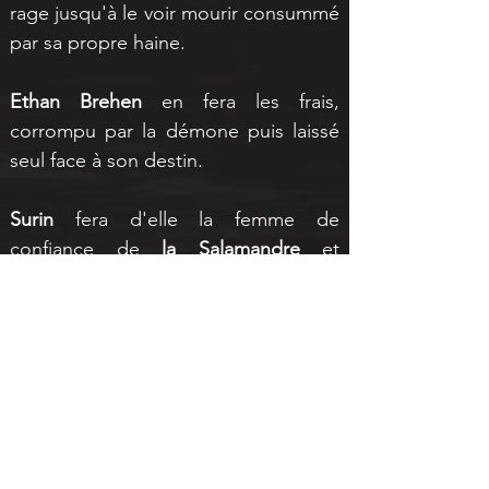
rage jusqu'à le voir mourir consummé 
par sa propre haine.
Ethan Brehen
 en fera les frais, 
corrompu par la démone puis laissé 
seul face à son destin.
Surin
 fera d'elle la femme de 
confiance de 
la Salamandre
 et 
n'échappera au même sort qu'Ethan 
que grâce à l'intervention du 
Masque
et rejettera Alyria à son retour vers 
lui.
Aujourd'hui elle a associée ses 
capacités et sa fureur à 
Jared Azar
, lui 
ayant permis de faire plier les 