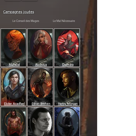
Campagnes jouées
Le Conseil des Mages
Le Mal Nécessaire
Alizrabal
Alouqua
Daenara
Eloïse Acadfael
Ethan Brehen
Henry Morgan