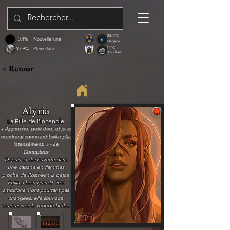
25.1°C
0.4%
Nouvelle lune
Dégagé
97.9%
Pleine lune
14°C
Brouillard
< Retour
Alyria
La Fille de l'Incendie
« Approche, petit être, et je te
montrerai comment briller plus
intensément. » - Le
Corrupteur
Depuis sa découverte dans
une cabane en flammes
proche de Rostheim la petite
Rullia a bien grandit. Ses
ambitions n'ont pourtant pas
changées, elle souhaite
toujours voir le monde brûler.