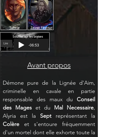
Talvinar
Zevran Fëanturi
Souffler sur les braises
Lire
-06:53
Avant propos
Démone pure de la Lignée d'Aim, 
criminelle en cavale en partie 
responsable des maux du 
Conseil 
des Mages 
et du 
Mal Necessaire
, 
Alyria est la 
Sept
 représentant la 
Colère
 et s'entoure fréquemment 
d'un mortel dont elle exhorte toute la 