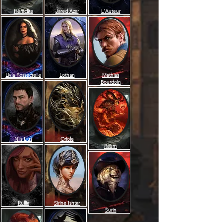
Héraclite
Jared Azar
L'Auteur
Livia Fossecrelle
Lothan
Mathias
Bourdoin
Nils Lius
Oriole
Raum
Rullia
Sirine Ishtar
Surin