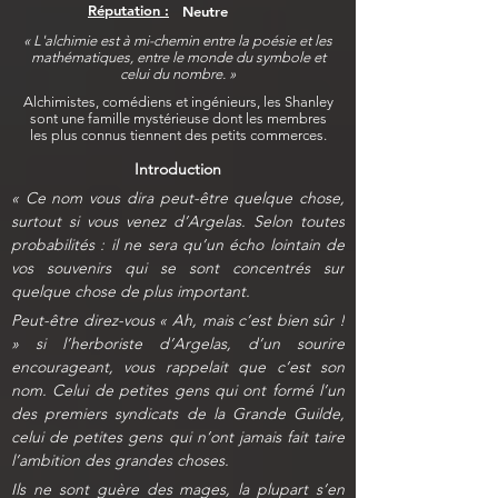
Réputation :
Neutre
« L'alchimie est à mi-chemin entre la poésie et les
mathématiques, entre le monde du symbole et
celui du nombre. »
Alchimistes, comédiens et ingénieurs, les Shanley
sont une famille mystérieuse dont les membres
les plus connus tiennent des petits commerces.
Introduction
« Ce nom vous dira peut-être quelque chose, 
surtout si vous venez d’Argelas. Selon toutes 
probabilités : il ne sera qu’un écho lointain de 
vos souvenirs qui se sont concentrés sur 
quelque chose de plus important.
Peut-être direz-vous « Ah, mais c’est bien sûr ! 
» si l’herboriste d’Argelas, d’un sourire 
encourageant, vous rappelait que c’est son 
nom. Celui de petites gens qui ont formé l’un 
des premiers syndicats de la Grande Guilde, 
celui de petites gens qui n’ont jamais fait taire 
l’ambition des grandes choses.
Ils ne sont guère des mages, la plupart s’en 