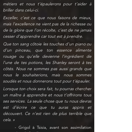
métiers et nous t’épaulerons pour t’aider à 
briller dans celui-ci.
Exceller, c’est ce que nous faisons de mieux, 
mais l’excellence ne vient pas de la richesse ou 
de la gloire que l’on récolte, c’est de ne jamais 
cesser d’apprendre car tout est à prendre.
Que ton sang côtoie les touches d’un piano ou 
d’un pinceau, que ton essence alimente 
rouage ou qu’elle devienne l’ingrédient de 
l’une de tes potions, les Shanley seront à tes 
côtés. Nous ne sommes pas aussi grands que 
nous le souhaiterions, mais nous sommes 
soudés et nous donnerons tout pour t’épauler.
Lorsque ton choix sera fait, tu pourras chercher 
un maître à apprendre et nous t’offrirons tous 
ses services. La seule chose que tu nous devras 
est d’écrire ce que tu auras appris et 
découvert. Ce n’est rien de plus terrible que 
cela. »
- Grigol à Tsisia, avant son assimilation 