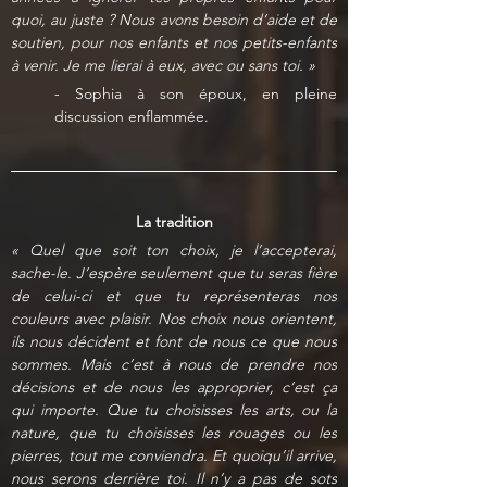
quoi, au juste ? Nous avons besoin d’aide et de 
soutien, pour nos enfants et nos petits-enfants 
à venir. Je me lierai à eux, avec ou sans toi. »
- Sophia à son époux, en pleine 
discussion enflammée.
La tradition
« Quel que soit ton choix, je l’accepterai, 
sache-le. J’espère seulement que tu seras fière 
de celui-ci et que tu représenteras nos 
couleurs avec plaisir. Nos choix nous orientent, 
ils nous décident et font de nous ce que nous 
sommes. Mais c’est à nous de prendre nos 
décisions et de nous les approprier, c’est ça 
qui importe. Que tu choisisses les arts, ou la 
nature, que tu choisisses les rouages ou les 
pierres, tout me conviendra. Et quoiqu’il arrive, 
nous serons derrière toi. Il n’y a pas de sots 