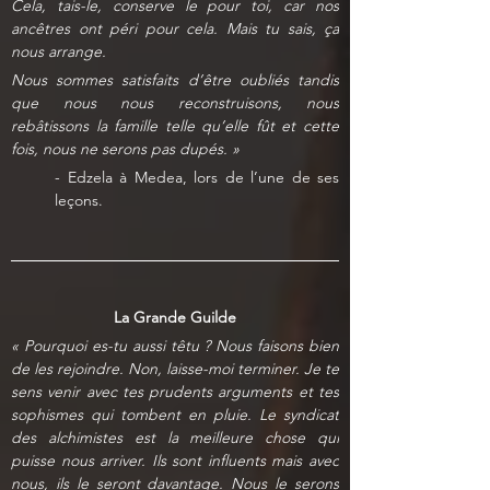
Cela, tais-le, conserve le pour toi, car nos 
ancêtres ont péri pour cela. Mais tu sais, ça 
nous arrange.
Nous sommes satisfaits d’être oubliés tandis 
que nous nous reconstruisons, nous 
rebâtissons la famille telle qu’elle fût et cette 
fois, nous ne serons pas dupés. »
- Edzela à Medea, lors de l’une de ses 
leçons.
La Grande Guilde
« Pourquoi es-tu aussi têtu ? Nous faisons bien 
de les rejoindre. Non, laisse-moi terminer. Je te 
sens venir avec tes prudents arguments et tes 
sophismes qui tombent en pluie. Le syndicat 
des alchimistes est la meilleure chose qui 
puisse nous arriver. Ils sont influents mais avec 
nous, ils le seront davantage. Nous le serons 