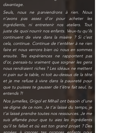
davantage.
Seuls, nous ne parviendrons à rien. Nous 
n’avons pas assez d’or pour acheter les 
ingrédients, ni entretenir nos ateliers. Tout 
juste de quoi nourrir nos enfants. Veux-tu qu’ils 
continuent de vivre dans la misère ? Si c’est 
cela, continue. Continue de t’entêter à ne rien 
faire et nous verrons bien où nous en sommes 
ensuite. Tes expériences ne rapportent pas 
d’or, pensais-tu vraiment que soigner les gens 
nous rendraient riches ? Les idéaux ne mettent 
ni pain sur la table, ni toit au-dessus de la tête 
et je me refuse à vivre dans la pauvreté pour 
que tu puisses te gausser de t’être fait seul, tu 
entends ?!
Nos jumelles, Grigol et Mihaïl ont besoin d’une 
vie digne de ce nom. Je t’ai laissé du temps, je 
t’ai laissé prendre toutes nos ressources. Je me 
suis affamée pour que tu aies les ingrédients 
qu’il te fallait et où est ton grand projet ? Des 
années à ignorer tes propres enfants pour 