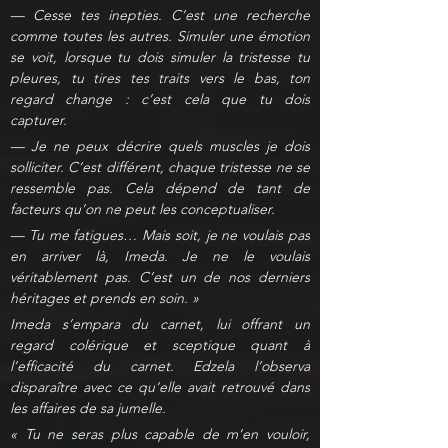
— Cesse tes inepties. C’est une recherche 
comme toutes les autres. Simuler une émotion 
se voit, lorsque tu dois simuler la tristesse tu 
pleures, tu tires tes traits vers le bas, ton 
regard change : c’est cela que tu dois 
capturer.
— Je ne peux décrire quels muscles je dois 
solliciter. C’est différent, chaque tristesse ne se 
ressemble pas. Cela dépend de tant de 
facteurs qu’on ne peut les conceptualiser.
— Tu me fatigues… Mais soit, je ne voulais pas 
en arriver là, Imeda. Je ne le voulais 
véritablement pas. C’est un de nos derniers 
héritages et prends en soin. »
Imeda s’empara du carnet, lui offrant un 
regard colérique et sceptique quant à 
l’efficacité du carnet. Edzela l’observa 
disparaître avec ce qu’elle avait retrouvé dans 
les affaires de sa jumelle.
« Tu ne seras plus capable de m’en vouloir, 