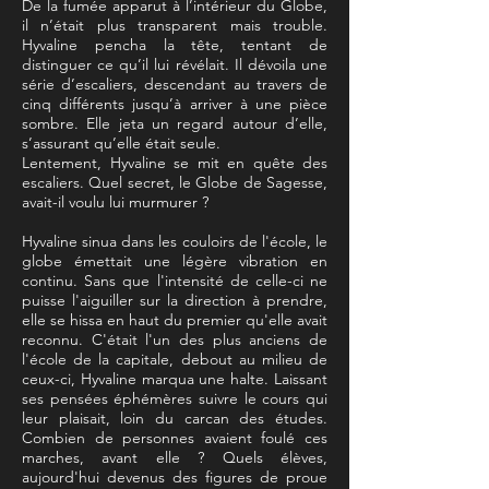
De la fumée apparut à l’intérieur du Globe,
il n’était plus transparent mais trouble.
Hyvaline pencha la tête, tentant de
distinguer ce qu’il lui révélait. Il dévoila une
série d’escaliers, descendant au travers de
cinq différents jusqu’à arriver à une pièce
sombre. Elle jeta un regard autour d’elle,
s’assurant qu’elle était seule.
Lentement, Hyvaline se mit en quête des
escaliers. Quel secret, le Globe de Sagesse,
avait-il voulu lui murmurer ?
Hyvaline sinua dans les couloirs de l'école, le
globe émettait une légère vibration en
continu. Sans que l'intensité de celle-ci ne
puisse l'aiguiller sur la direction à prendre,
elle se hissa en haut du premier qu'elle avait
reconnu. C'était l'un des plus anciens de
l'école de la capitale, debout au milieu de
ceux-ci, Hyvaline marqua une halte. Laissant
ses pensées éphémères suivre le cours qui
leur plaisait, loin du carcan des études.
Combien de personnes avaient foulé ces
marches, avant elle ? Quels élèves,
aujourd'hui devenus des figures de proue