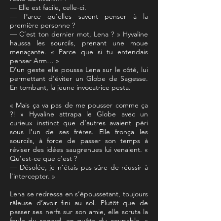
— Elle est facile, celle-ci.
— Parce qu’elles savent penser à la
première personne ?
— C’est ton dernier mot, Lena ? » Hyvaline
haussa les sourcils, prenant une moue
menaçante. « Parce que si tu entendais
penser Arm… »
D’un geste elle poussa Lena sur le côté, lui
permettant d’éviter un Globe de Sagesse.
En tombant, la jeune invocatrice pesta.
« Mais ça va pas de me pousser comme ça
?! » Hyvaline attrapa le Globe avec un
curieux instinct que d’autres avaient péri
sous l’un de ses frères. Elle fronça les
sourcils, à force de passer son temps à
réviser des idées saugrenues lui venaient. «
Qu’est-ce que c’est ?
— Désolée, je n’étais pas sûre de réussir à
l’intercepter. »
Lena se redressa en s’époussetant, toujours
râleuse d’avoir fini au sol. Plutôt que de
passer ses nerfs sur son amie, elle scruta la
foule du regard, en quête du coupable. «