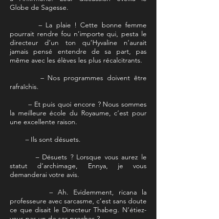
Globe de Sagesse.
– La plaie ! Cette bonne femme
pourrait rendre fou n’importe qui, pesta le
directeur d’un ton qu’Hyvaline n’aurait
jamais pensé entendre de sa part, pas
même avec les élèves les plus récalcitrants.
– Nos programmes doivent être
rafraîchis.
– Et puis quoi encore ? Nous sommes
la meilleure école du Royaume, c’est pour
une excellente raison.
– Ils sont désuets.
– Désuets ? Lorsque vous aurez le
statut d’archimage, Ennya, je vous
demanderai votre avis.
– Ah. Evidemment, ricana la
professeure avec sarcasme, c’est sans doute
ce que disait le Directeur Thabeg. N’étiez-
vous pas un de ses proches ?