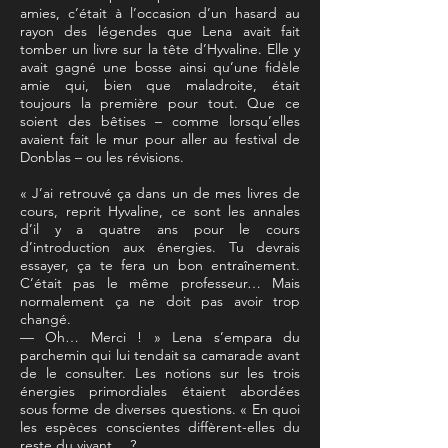
amies, c’était à l’occasion d’un hasard au
rayon des légendes que Lena avait fait
tomber un livre sur la tête d’Hyvaline. Elle y
avait gagné une bosse ainsi qu’une fidèle
amie qui, bien que maladroite, était
toujours la première pour tout. Que ce
soient des bêtises – comme lorsqu’elles
avaient fait le mur pour aller au festival de
Donblas – ou les révisions.
« J’ai retrouvé ça dans un de mes livres de
cours, reprit Hyvaline, ce sont les annales
d’il y a quatre ans pour le cours
d’introduction aux énergies. Tu devrais
essayer, ça te fera un bon entraînement.
C’était pas le même professeur… Mais
normalement ça ne doit pas avoir trop
changé.
— Oh… Merci ! » Lena s’empara du
parchemin qui lui tendait sa camarade avant
de le consulter. Les notions sur les trois
énergies primordiales étaient abordées
sous forme de diverses questions. « En quoi
les espèces conscientes diffèrent-elles du
reste du vivant… ?