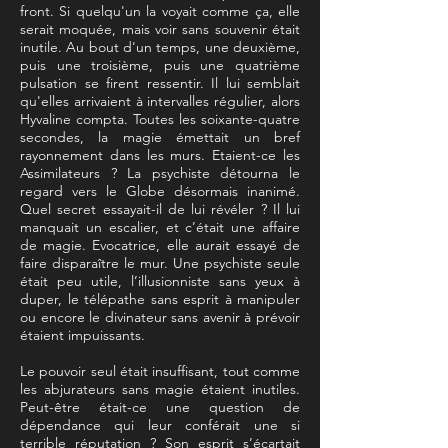
front. Si quelqu'un la voyait comme ça, elle
serait moquée, mais voir sans souvenir était
inutile. Au bout d'un temps, une deuxième,
puis une troisième, puis une quatrième
pulsation se firent ressentir. Il lui semblait
qu'elles arrivaient à intervalles régulier, alors
Hyvaline compta. Toutes les soixante-quatre
secondes, la magie émettait un bref
rayonnement dans les murs. Etaient-ce les
Assimilateurs ? La psychiste détourna le
regard vers le Globe désormais inanimé.
Quel secret essayait-il de lui révéler ? Il lui
manquait un escalier, et c’était une affaire
de magie. Evocatrice, elle aurait essayé de
faire disparaître le mur. Une psychiste seule
était peu utile, l’illusionniste sans yeux à
duper, le télépathe sans esprit à manipuler
ou encore le divinateur sans avenir à prévoir
étaient impuissants.
Le pouvoir seul était insuffisant, tout comme
les abjurateurs sans magie étaient inutiles.
Peut-être était-ce une question de
dépendance qui leur conférait une si
terrible réputation ? Son esprit s’écartait