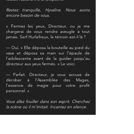
Restez tranquille, Hyvaline. Nous avons
encore besoin de vous.
« Fermez les yeux, Directeur, ou je me
chargerai de vous rendre aveugle à tout
jamais. Serf Hurlefreux, le témoin est-il là ?
— Oui. » Elle déposa la bouteille au pied du
vase et déposa sa main sur l’épaule de
l’adolescente avant de la guider jusqu’au
directeur aux yeux fermés. « Le voici.
— Parfait. Directeur, je vous accuse de
dérober à l’Assemblée des Mages,
l’essence de magie pour votre profit
personnel. »
Vous allez fouiller dans son esprit. Cherchez
la scène où il m’imitait. Incantez en silence.
Elle poussa l’adolescente jusqu’au paon qui
lui désigna une des bouteilles au sol.
« Buvez-en quatre gorgées. Pas une de