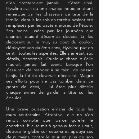
n'en profiteraient jamais ; c'était ainsi.
Hyvaline avait eu une chance inouïe en étant
remarqué par les chasseurs de tête de la
famille, depuis les sols en torchis avaient été
remplacés par les pavés marbrés de l'école.
Ses mains, usées par les journées aux
champs, étaient désormais douces. En les
déposant sur le mur, au bout du couloir,
déployant son sixième sens, Hyvaline put en
sentir toutes les aspérités. Elle s'arrêtait aux
détails, désormais. Quelque chose qu'elle
n'aurait jamais fait avant. Lorsque l'on
s'assurait de manger à sa faim, de passer
Lanjis, la futilité devenait nécessité. Malgré
ses efforts pour ne pas tomber dans ce
genre de vices, il lui était plus difficile
chaque année de garder la tête sur les
épaules.
Une brève pulsation émana de tous les
murs souterrains. Attentive, elle ne s'en
rendit compte que parce qu'elle le
cherchait. Elle se mit à genoux face au mur,
déposa le globe sur ceux-ci et appuya ses
deux mains contre le mur en plus de son