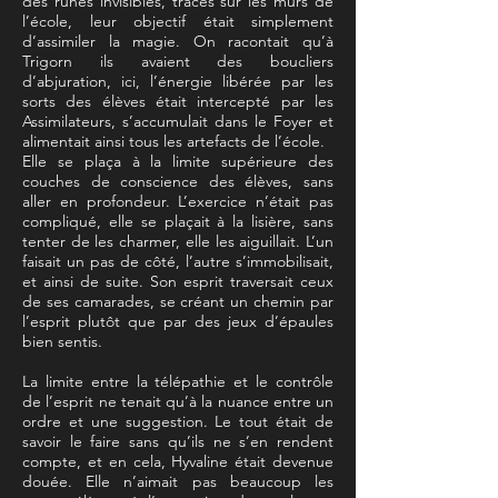
des runes invisibles, tracés sur les murs de
l’école, leur objectif était simplement
d’assimiler la magie. On racontait qu’à
Trigorn ils avaient des boucliers
d’abjuration, ici, l’énergie libérée par les
sorts des élèves était intercepté par les
Assimilateurs, s’accumulait dans le Foyer et
alimentait ainsi tous les artefacts de l’école.
Elle se plaça à la limite supérieure des
couches de conscience des élèves, sans
aller en profondeur. L’exercice n’était pas
compliqué, elle se plaçait à la lisière, sans
tenter de les charmer, elle les aiguillait. L’un
faisait un pas de côté, l’autre s’immobilisait,
et ainsi de suite. Son esprit traversait ceux
de ses camarades, se créant un chemin par
l’esprit plutôt que par des jeux d’épaules
bien sentis.
La limite entre la télépathie et le contrôle
de l’esprit ne tenait qu’à la nuance entre un
ordre et une suggestion. Le tout était de
savoir le faire sans qu’ils ne s’en rendent
compte, et en cela, Hyvaline était devenue
douée. Elle n’aimait pas beaucoup les