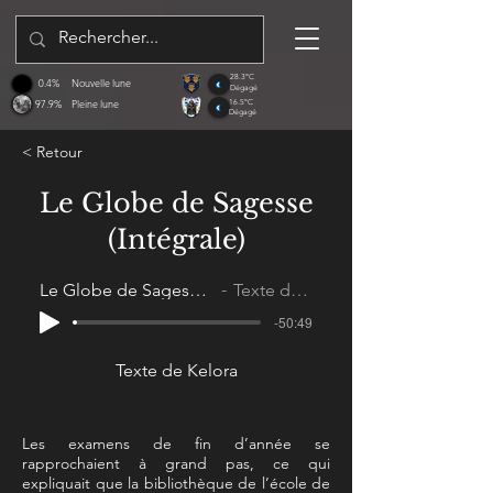
28.3°C
0.4%
Nouvelle lune
Dégagé
97.9%
Pleine lune
16.5°C
Dégagé
< Retour
Le Globe de Sagesse
(Intégrale)
Le Globe de Sagesse (Intégrale)
Texte de Kelora
-50:49
Texte de Kelora
Les examens de fin d’année se
rapprochaient à grand pas, ce qui
expliquait que la bibliothèque de l’école de