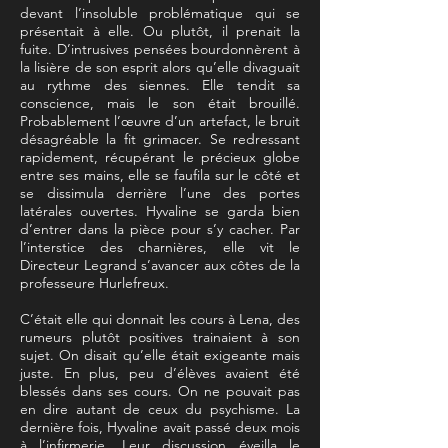
devant l’insoluble problématique qui se
présentait à elle. Ou plutôt, il prenait la
fuite. D’intrusives pensées bourdonnèrent à
la lisière de son esprit alors qu’elle divaguait
au rythme des siennes. Elle tendit sa
conscience, mais le son était brouillé.
Probablement l’œuvre d’un artefact, le bruit
désagréable la fit grimacer. Se redressant
rapidement, récupérant le précieux globe
entre ses mains, elle se faufila sur le côté et
se dissimula derrière l’une des portes
latérales ouvertes. Hyvaline se garda bien
d’entrer dans la pièce pour s’y cacher. Par
l’interstice des charnières, elle vit le
Directeur Legrand s’avancer aux côtes de la
professeure Hurlefreux.
C’était elle qui donnait les cours à Lena, des
rumeurs plutôt positives trainaient à son
sujet. On disait qu’elle était exigeante mais
juste. En plus, peu d’élèves avaient été
blessés dans ses cours. On ne pouvait pas
en dire autant de ceux du psychisme. La
dernière fois, Hyvaline avait passé deux mois
à l’infirmerie. Leur discussion éveilla le