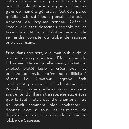
autres élèves, à l’exception de quelques-
uns. Ou plutôt, elle n’appréciait pas les
gens de manière générale. Peut-être parce
qu’elle avait subi leurs pensées intrusives
pendant de longues années. Grâce à
l’école, elle était désormais capable de les
taire. Elle sortit de la bibliothèque avant de
se rendre compte du globe de sagesse
entre ses mains.
Prise dans son sort, elle avait oublié de le
restituer à son propriétaire. Elle continua de
l’observer. De ce qu’elle savait, c’était un
artefact plutôt facile à créer pour les
enchanteurs, mais extrêmement difficile à
réussir. Le Directeur Legrand était
également professeur d’enchantements à
Proncilia, l’un des meilleurs, selon ce qu’elle
avait entendu. Il aimait à rappeler aux élèves
que le tout n’était pas d’enchanter ; mais
de savoir comment bien enchanter. Il
donnait alors à tous les étudiants de
deuxième année la mission de réussir un
Globe de Sagesse.