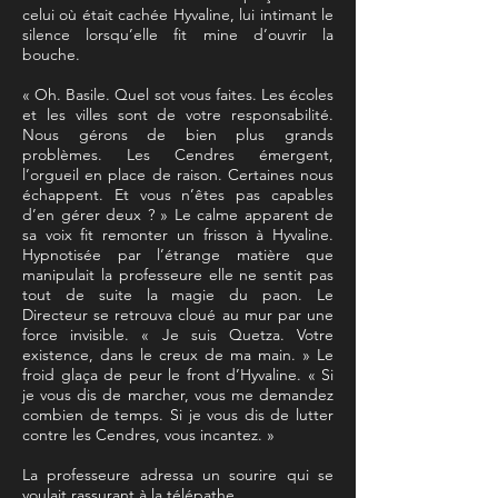
celui où était cachée Hyvaline, lui intimant le
silence lorsqu’elle fit mine d’ouvrir la
bouche.
« Oh. Basile. Quel sot vous faites. Les écoles
et les villes sont de votre responsabilité.
Nous gérons de bien plus grands
problèmes. Les Cendres émergent,
l’orgueil en place de raison. Certaines nous
échappent. Et vous n’êtes pas capables
d’en gérer deux ? » Le calme apparent de
sa voix fit remonter un frisson à Hyvaline.
Hypnotisée par l’étrange matière que
manipulait la professeure elle ne sentit pas
tout de suite la magie du paon. Le
Directeur se retrouva cloué au mur par une
force invisible. « Je suis Quetza. Votre
existence, dans le creux de ma main. » Le
froid glaça de peur le front d’Hyvaline. « Si
je vous dis de marcher, vous me demandez
combien de temps. Si je vous dis de lutter
contre les Cendres, vous incantez. »
La professeure adressa un sourire qui se
voulait rassurant à la télépathe.