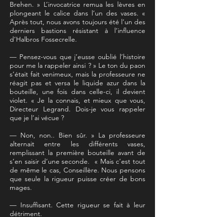
Brehen. » L’invocatrice remua les lèvres en
plongeant le calice dans l’un des vases. «
Après tout, nous avons toujours été l’un des
derniers bastions résistant à l’influence
d’Halbros Fossecrelle.
— Pensez-vous que j’eusse oublié l’histoire
pour me la rappeler ainsi ? » Le ton du paon
s’était fait venimeux, mais la professeure ne
réagit pas et versa le liquide azur dans la
bouteille, une fois dans celle-ci, il devient
violet. « Je la connais, et mieux que vous,
Directeur Legrand. Dois-je vous rappeler
que je l’ai vécue ?
— Non, non.. Bien sûr. » La professeure
alternait entre les différents vases,
remplissant la première bouteille avant de
s’en saisir d’une seconde. « Mais c’est tout
de même le cas, Conseillère. Nous pensons
que seule la rigueur puisse créer de bons
mages.
— Insuffisant. Cette rigueur se fait à leur
détriment.