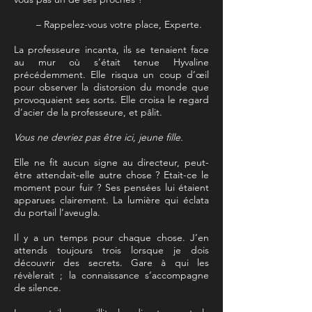
– Rappelez-vous votre place, Experte.
La professeure incanta, ils se tenaient face
au mur où s’était tenue Hyvaline
précédemment. Elle risqua un coup d’œil
pour observer la distorsion du monde que
provoquaient ses sorts. Elle croisa le regard
d’acier de la professeure, et pâlit.
Vous ne devriez pas être ici, jeune fille.
Elle ne fit aucun signe au directeur, peut-
être attendait-elle autre chose ? Etait-ce le
moment pour fuir ? Ses pensées lui étaient
apparues clairement. La lumière qui éclata
du portail l’aveugla.
Il y a un temps pour chaque chose. J’en
attends toujours trois lorsque je dois
découvrir des secrets. Gare à qui les
révèlerait ; la connaissance s’accompagne
de silence.