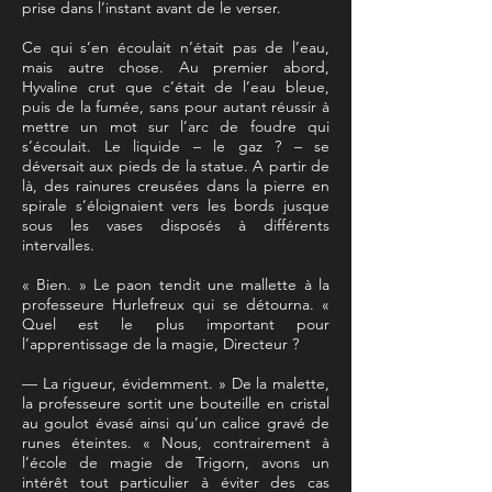
prise dans l’instant avant de le verser.
Ce qui s’en écoulait n’était pas de l’eau,
mais autre chose. Au premier abord,
Hyvaline crut que c’était de l’eau bleue,
puis de la fumée, sans pour autant réussir à
mettre un mot sur l’arc de foudre qui
s’écoulait. Le liquide – le gaz ? – se
déversait aux pieds de la statue. A partir de
là, des rainures creusées dans la pierre en
spirale s’éloignaient vers les bords jusque
sous les vases disposés à différents
intervalles.
« Bien. » Le paon tendit une mallette à la
professeure Hurlefreux qui se détourna. «
Quel est le plus important pour
l’apprentissage de la magie, Directeur ?
— La rigueur, évidemment. » De la malette,
la professeure sortit une bouteille en cristal
au goulot évasé ainsi qu’un calice gravé de
runes éteintes. « Nous, contrairement à
l’école de magie de Trigorn, avons un
intérêt tout particulier à éviter des cas