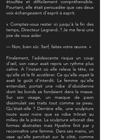
étouffée et difficilement compréhensible.
Pourtant, elle était persuadée que ces deux
voix échangeaient d'esprit à esprit.
« Comptez-vous rester ici jusqu'à la fin des
temps, Directeur Legrand..? Je me ferai une
joie de vous aider.
— Non, bien sûr. Serf, faites votre œuvre. »
Finalement, l’adolescente risqua un coup
d’œil, son cœur avait repris un rythme plus
calme. A l’instant où elle releva la tête, ce
qu’elle vit le fit accélérer. Ce qu’elle voyait là
avait le goût d’interdit. La femme qu’elle
entendait, portait une robe d’obsidienne
dont les bords se fondaient dans la masse.
Sur son visage, un masque de paon
dissimulait ses traits tout comme sa peau.
Qu’était-elle ? Derrière elle, une sculpture
toute aussi noire que sa robe trônait au
milieu de la pièce. La sculpture arborait des
formes abstraites mais Hyvaline finit par y
reconnaître une femme. Dans ses mains, un
vase qu’elle penchait sur le côté, comme