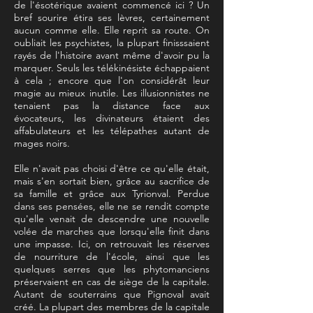
de l'ésotérique avaient commencé ici ? Un
bref sourire étira ses lèvres, certainement
aucun comme elle. Elle reprit sa route. On
oubliait les psychistes, la plupart finisssaient
rayés de l'histoire avant même d'avoir pu la
marquer. Seuls les télékinésiste échappaient
à cela ; encore que l'on considérât leur
magie au mieux inutile. Les illusionnistes ne
tenaient pas la distance face aux
évocateurs, les divinateurs étaient des
affabulateurs et les télépathes autant de
mages noirs.
Elle n'avait pas choisi d'être ce qu'elle était,
mais s'en sortait bien, grâce au sacrifice de
sa famille et grâce aux Tyrionval. Perdue
dans ses pensées, elle ne se rendit compte
qu'elle venait de descendre une nouvelle
volée de marches que lorsqu'elle finit dans
une impasse. Ici, on retrouvait les réserves
de nourriture de l'école, ainsi que les
quelques serres que les phytomanciens
préservaient en cas de siège de la capitale.
Autant de souterrains que Pignoval avait
créé. La plupart des membres de la capitale