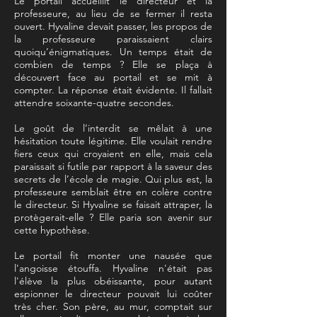
Le portail accueillit le directeur et la
professeure, au lieu de se fermer il resta
ouvert. Hyvaline devait passer, les propos de
la professeure paraissaient clairs
quoiqu’énigmatiques. Un temps était de
combien de temps ? Elle se plaça à
découvert face au portail et se mit à
compter. La réponse était évidente. Il fallait
attendre soixante-quatre secondes.
Le goût de l’interdit se mêlait à une
hésitation toute légitime. Elle voulait rendre
fiers ceux qui croyaient en elle, mais cela
paraissait si futile par rapport à la saveur des
secrets de l’école de magie. Qui plus est, la
professeure semblait être en colère contre
le directeur. Si Hyvaline se faisait attraper, la
protègerait-elle ? Elle paria son avenir sur
cette hypothèse.
Le portail fit monter une nausée que
l'angoisse étouffa. Hyvaline n'était pas
l'élève la plus obéissante, pour autant
espionner le directeur pouvait lui coûter
très cher. Son père, au mur, comptait sur