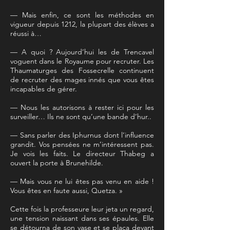
— Mais enfin, ce sont les méthodes en
vigueur depuis 1212, la plupart des élèves a
réussi à…
— A quoi ? Aujourd’hui les de Trencavel
voguent dans le Royaume pour recruter. Les
Thaumaturges des Fossecrelle continuent
de recruter des mages innés que vous êtes
incapables de gérer.
— Nous les autorisons à rester ici pour les
surveiller… Ils ne sont qu’une bande d’hur..
— Sans parler des Iphurnus dont l’influence
grandit. Vos pensées ne m’intéressent pas.
Je vois les faits. Le directeur Thabeg a
ouvert la porte à Brunehilde.
— Mais vous ne lui êtes pas venu en aide !
Vous êtes en faute aussi, Quetza. »
Cette fois la professeure leur jeta un regard,
une tension naissant dans ses épaules. Elle
se détourna de son vase et se plaça devant