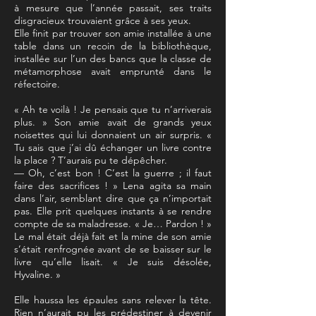
à mesure que l’année passait, ses traits
disgracieux trouvaient grâce à ses yeux.
Elle finit par trouver son amie installée à une
table dans un recoin de la bibliothèque,
installée sur l’un des bancs que la classe de
métamorphose avait emprunté dans le
réfectoire.
« Ah te voilà ! Je pensais que tu n’arriverais
plus. » Son amie avait de grands yeux
noisettes qui lui donnaient un air surpris. «
Tu sais que j’ai dû échanger un livre contre
la place ? T’aurais pu te dépêcher.
— Oh, c’est bon ! C’est la guerre ; il faut
faire des sacrifices ! » Lena agita sa main
dans l’air, semblant dire que ça n’importait
pas. Elle prit quelques instants à se rendre
compte de sa maladresse. « Je… Pardon ! »
Le mal était déjà fait et la mine de son amie
s’était renfrognée avant de se baisser sur le
livre qu’elle lisait. « Je suis désolée,
Hyvaline. »
Elle haussa les épaules sans relever la tête.
Rien n’aurait pu les prédestiner à devenir