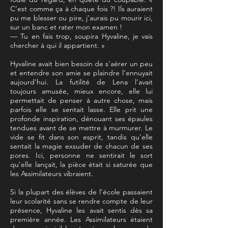
C’est comme ça à chaque fois ?! Ils auraient
pu me blesser ou pire, j’aurais pu mourir ici,
sur un banc et rater mon examen !
— Tu en fais trop, soupira Hyvaline, je vais
chercher à qui il appartient. »
Hyvaline avait bien besoin de s’aérer un peu
et entendre son amie se plaindre l’ennuyait
aujourd’hui. La futilité de Lena l’avait
toujours amusée, mieux encore, elle lui
permettait de penser à autre chose, mais
parfois elle se sentait lasse. Elle prit une
profonde inspiration, dénouant ses épaules
tendues avant de se mettre à murmurer. Le
vide se fit dans son esprit, tandis qu’elle
sentait la magie exsuder de chacun de ses
pores. Ici, personne ne sentirait le sort
qu’elle lançait, la pièce était si saturée que
les Assimilateurs vibraient.
Si la plupart des élèves de l’école passaient
leur scolarité sans se rendre compte de leur
présence, Hyvaline les avait sentis dès sa
première année. Les Assimilateurs étaient