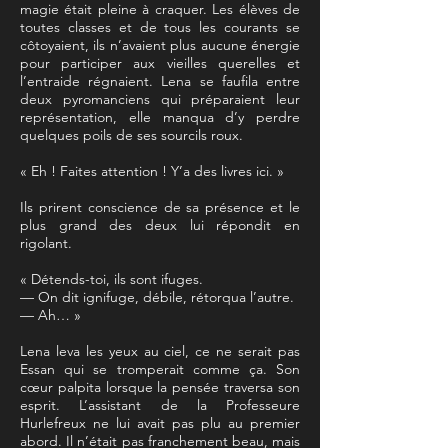
magie était pleine à craquer. Les élèves de
toutes classes et de tous les courants se
côtoyaient, ils n’avaient plus aucune énergie
pour participer aux vieilles querelles et
l’entraide régnaient. Lena se faufila entre
deux pyromanciens qui préparaient leur
représentation, elle manqua d’y perdre
quelques poils de ses sourcils roux.
« Eh ! Faites attention ! Y’a des livres ici. »
Ils prirent conscience de sa présence et le
plus grand des deux lui répondit en
rigolant.
« Détends-toi, ils sont ifuges.
— On dit ignifuge, débile, rétorqua l’autre.
— Ah… »
Lena leva les yeux au ciel, ce ne serait pas
Essan qui se tromperait comme ça. Son
cœur palpita lorsque la pensée traversa son
esprit. L’assistant de la Professeure
Hurlefreux ne lui avait pas plu au premier
abord. Il n’était pas franchement beau, mais