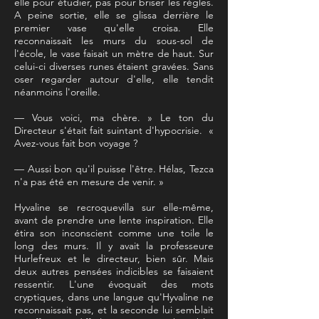
elle pour étudier, pas pour briser les règles.
A peine sortie, elle se glissa derrière le
premier vase qu'elle croisa. Elle
reconnaissait les murs du sous-sol de
l'école, le vase faisait un mètre de haut. Sur
celui-ci diverses runes étaient gravées. Sans
oser regarder autour d'elle, elle tendit
néanmoins l'oreille.
— Vous voici, ma chère. » Le ton du
Directeur s'était fait suintant d'hypocrisie. «
Avez-vous fait bon voyage ?
— Aussi bon qu'il puisse l'être. Hélas, Tezca
n'a pas été en mesure de venir. »
Hyvaline se recroquevilla sur elle-même,
avant de prendre une lente inspiration. Elle
étira son inconscient comme une toile le
long des murs. Il y avait la professeure
Hurlefreux et le directeur, bien sûr. Mais
deux autres pensées indicibles se faisaient
ressentir. L'une évoquait des mots
cryptiques, dans une langue qu'Hyvaline ne
reconnaissait pas, et la seconde lui semblait