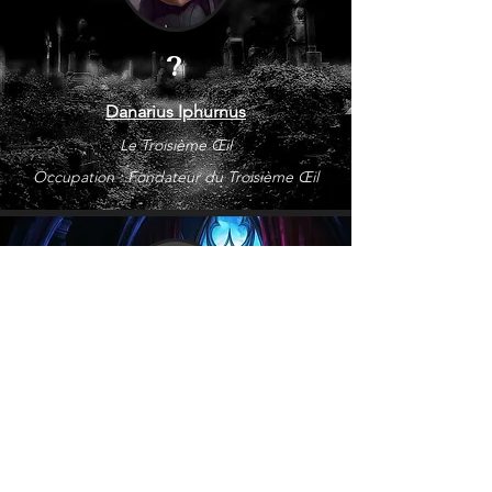
?
Danarius Iphurnus
Le Troisième Œil
Occupation : Fondateur du Troisième Œil
?