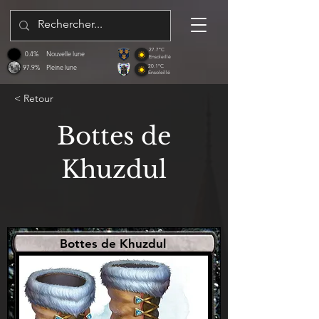
27.7°C
0.4%
Nouvelle lune
Ensoleillé
97.9%
Pleine lune
20.1°C
Ensoleillé
< Retour
Bottes de
Khuzdul
Bottes de Khuzdul