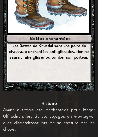
Bottes Enchantées
Les Bottes de Khuzdul sont une paire de
chaussure enchantées anti-glissades, rien ne
saurait faire glisser ou tomber son porteur.
Histoire
Ayant autrefois été enchantées pour Hagar 
Ulfhednars lors de ses voyages en montagne, 
elles disparaîtront lors de sa capture par les 
drows.