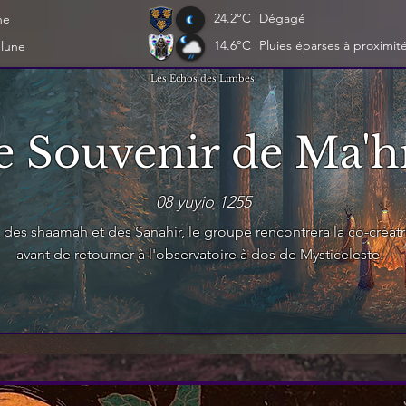
24.2°C
Dégagé
ne
14.6°C
Pluies éparses à proximit
 lune
Les Échos des Limbes
e Souvenir de Ma'h
08 yuyio 1255
 des shaamah et des Sanahir, le groupe rencontrera la co-créat
avant de retourner à l'observatoire à dos de Mysticeleste.