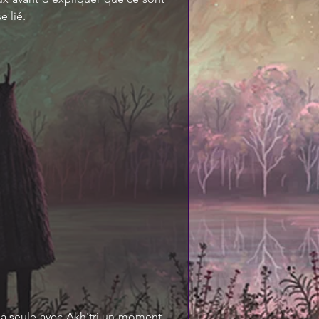
e lié.
à seule avec Akh'tri un moment, 