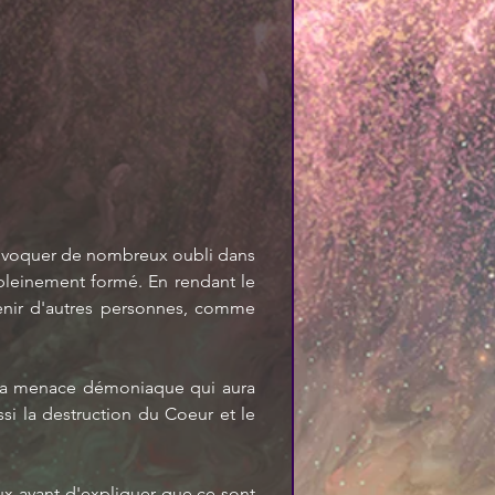
 provoquer de nombreux oubli dans 
 pleinement formé. En rendant le 
enir d'autres personnes, comme 
 la menace démoniaque qui aura 
si la destruction du Coeur et le 
ux avant d'expliquer que ce sont 