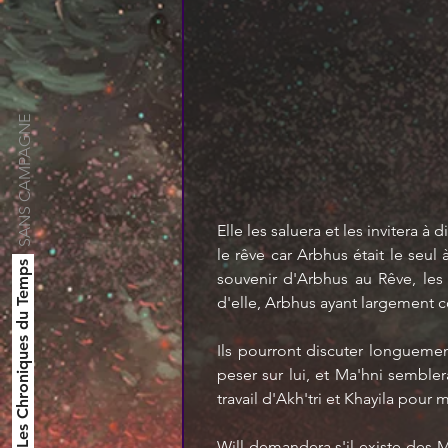
SANS CAMPAGNE
Elle les saluera et les invitera 
le rêve car Arbhus était le seul
Les Chroniques du Temps
souvenir d'Arbhus au Rêve, les
d'elle, Arbhus ayant largement c
Ils pourront discuter longueme
peser sur lui, et Ma'hni sembler
travail d'Akh'tri et Khayila pour 
Will demandera s'il existe des M