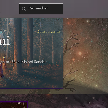
é
Date suivante
ni
rice du Rêve, Ma'hni Sanahir