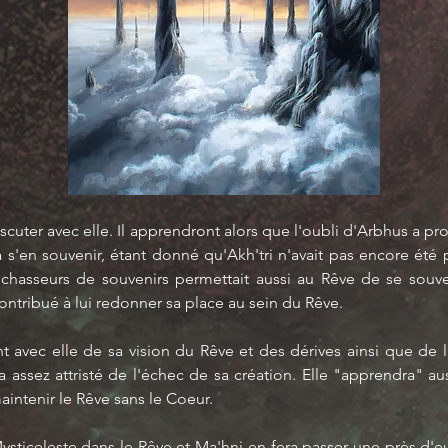
à discuter avec elle. Il apprendront alors que l'oubli d'Arbhus a
 à s'en souvenir, étant donné qu'Akh'tri n'avait pas encore été
 chasseurs de souvenirs permettait aussi au Rêve de se souv
ontribué à lui redonner sa place au sein du Rêve.
nt avec elle de sa vision du Rêve et des dérives ainsi que de
a assez attristé de l'échec de sa création. Elle "apprendra" aus
maintenir le Rêve sans le Coeur.
ysticeleste dans le Rêve et Ma'hni en fera passer une près d'e