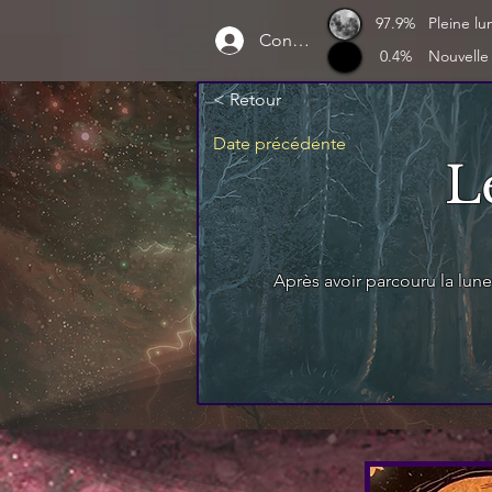
97.9%
Pleine lu
Connexion
0.4%
Nouvelle
< Retour
Date précédente
L
Après avoir parcouru la lune